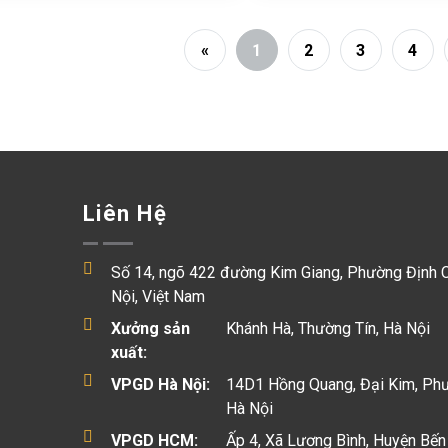
«
1
2
3
4
Liên Hệ
Số 14, ngõ 422 đường Kim Giang, Phường Định 
Nội, Việt Nam
Xưởng sản
Khánh Hà, Thường Tín, Hà Nội
xuất:
VPGD Hà Nội:
14D1 Hồng Quang, Đại Kim, Ph
Hà Nội
VPGD HCM:
Ấp 4, Xã Lương Bình, Huyện Bến