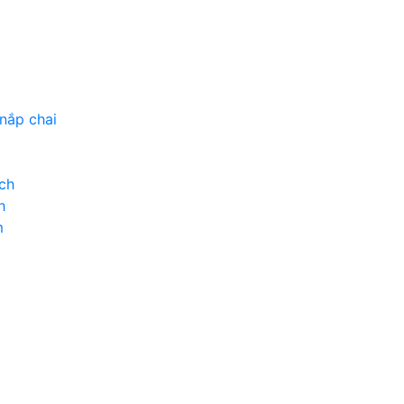
p
nắp chai
ch
h
m
p