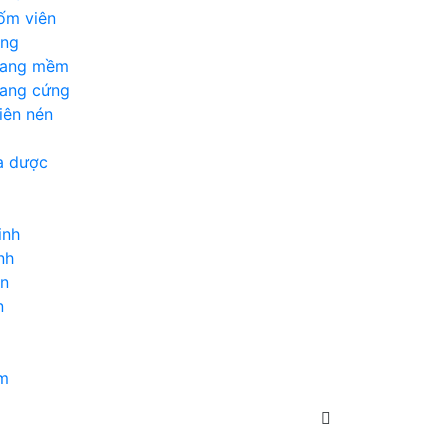
ốm viên
ỏng
nang mềm
nang cứng
iên nén
a dược
inh
nh
en
n
m