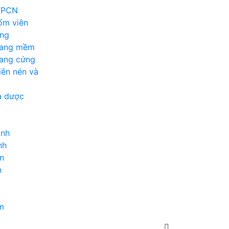
TPCN
ốm viên
ỏng
nang mềm
nang cứng
iên nén và
a dược
inh
nh
n
n
m