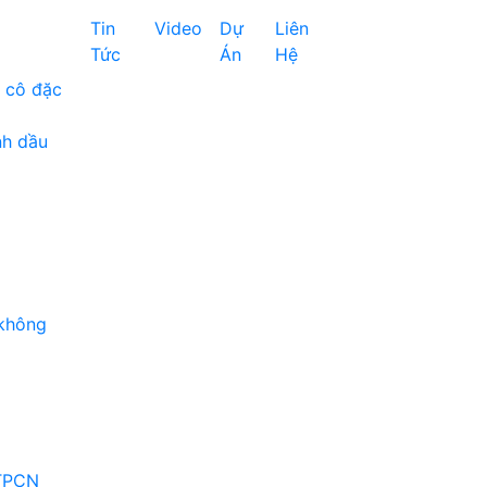
Tin
Video
Dự
Liên
Tức
Án
Hệ
à cô đặc
nh dầu
 không
 TPCN