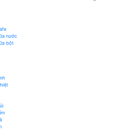
afe
ữa nước
ữa bột
inh
hiệt
ủi
ẩm
à
m