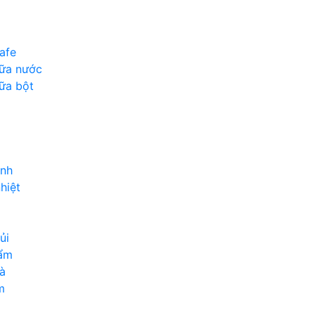
afe
sữa nước
ữa bột
inh
hiệt
ủi
hẩm
à
m