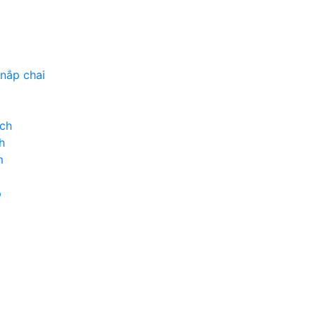
p
nắp chai
ch
h
m
p