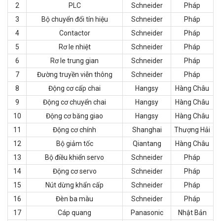
2
PLC
Schneider
Pháp
3
Bộ chuyển đổi tín hiệu
Schneider
Pháp
4
Contactor
Schneider
Pháp
5
Rơ le nhiệt
Schneider
Pháp
6
Rơ le trung gian
Schneider
Pháp
7
Đường truyền viễn thông
Schneider
Pháp
8
Động cơ cấp chai
Hangsу
Hàng Châu
9
Động cơ chuyển chai
Hangsу
Hàng Châu
10
Động cơ băng giao
Hangsу
Hàng Châu
11
Động cơ chính
Shanghai
Thượng Hải
12
Bộ giảm tốc
Qiantang
Hàng Châu
13
Bộ điều khiển servo
Schneider
Pháp
14
Động cơ servo
Schneider
Pháp
15
Nút dừng khẩn cấp
Schneider
Pháp
16
Đèn ba màu
Schneider
Pháp
17
Cáp quang
Panasonic
Nhật Bản