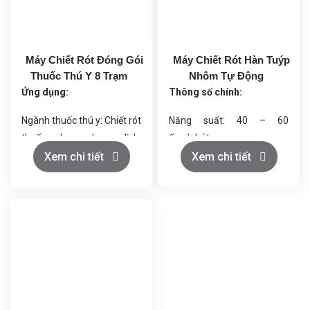
Máy Chiết Rót Đóng Gói
Máy Chiết Rót Hàn Tuýp
Thuốc Thú Y 8 Trạm
Nhôm Tự Động
Ứng dụng:
Thông số chính:
Ngành thuốc thú y: Chiết rót
Năng suất: 40 – 60
thuốc dạng dung dịch,
ống/phút
kháng sinh, thuốc bổ
Dung tích chiết rót: 20 –
Xem chi tiết
Xem chi tiết
Ngành dược phẩm: Dung
120 ml
dịch uống, siro
Độ chính xác: ±1%
Ngành hóa chất: Dung môi,
Công suất: 2.5 kW
chất tẩy rửa
Trọng lượng: ~500 kg
Ngành thực phẩm: Nước
sốt, dung dịch lỏng