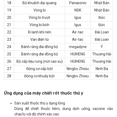
18
Bộ khuếch đại quang
Panasonic
Nhật Bản
19
Vòng bi
NSK
Nhật Bản
20
Vòng bi trượt
Igus
Đức
21
Vòng bi bích
Igus
Đức
22
Xi lanh khí nén
Air-tac
Đài Loan
23
Van điện từ
Air-tac
Đài Loan
24
Bánh răng đai đồng bộ
megadyne
Ý
25
Bánh răng đai đồng bộ
HUIHENG
Thượng Hải
26
Bộ cấp liệu rung (nút cao su)
HUIHENG
Thượng Hải
27
Động cơ cấp bột
Ningbo Zhixiu
Ninh Ba
28
Động cơ khuấy bột
Ningbo Zhixiu
Ninh Ba
Ứng dụng của máy chiết rót thuốc thú y
Sản xuất thuốc thú y dạng lỏng
Dùng để chiết thuốc tiêm, dung dịch uống, vaccine vào
chai/lọ với độ chính xác cao.