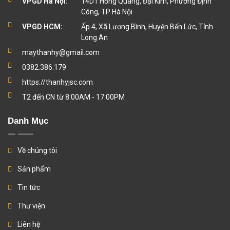
VPGD Hà Nội:
14D1 Hồng Quang, Đại Kim, Phường Định
Công, TP Hà Nội
VPGD HCM:
Ấp 4, Xã Lương Bình, Huyện Bến Lức, Tỉnh
Long An
maythanhy@gmail.com
0382.386.179
https://thanhyjsc.com
T2 đến CN từ 8:00AM - 17:00PM
Danh Mục
Về chúng tôi
Sản phẩm
Tin tức
Thư viện
Liên hệ