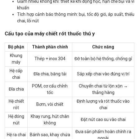
Giảm nhiễu không khí: thiết kế khí động học, hạn chế bụi và vi
khuẩn
Tích hợp cảnh báo thông minh: bụi, tốc độ gió, áp suất, thiếu
chai, lỗi nút
Cấu tạo của máy chiết rót thuốc thú y
Bộ phận
Thành phần chính
Chức năng
Khung
Thép + inox 304
Đỡ toàn bộ hệ thống, chống gỉ
máy
Hệ cấp
Đĩa chia, băng tải
Sắp xếp chai vào đúng vị trí
chai
POM, cơ cấu chỉnh
Chuyển chai từ lộn xộn →
Đĩa chia
tốc
thẳng hàng
Hệ chiết
Định lượng và rót thuốc vào
Bơm, vòi chiết
rót
chai
Hệ đóng
Khay rung, hút chân
Đặt nút cao su vào chai
nút
không
Đưa sản phẩm hoàn chỉnh ra
Hệ ra chai
Bánh sao, khay chứa
ngoài