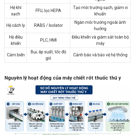
Hệ khí
Tạo môi trường sạch, giảm vi
FFU, lọc HEPA
sạch
khuẩn
Ngăn môi trường ngoài ảnh
Hệ cách ly
RABS / Isolator
hưởng
Hệ điều
Điều khiển và giám sát toàn bộ
PLC, HMI
khiển
máy
Bụi, áp suất, tốc độ
Cảm biến
Cảnh báo và bảo vệ hệ thống
gió
Nguyên lý hoạt động của máy chiết rót thuốc thú y