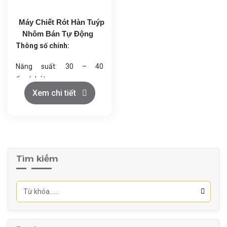
Máy Chiết Rót Hàn Tuýp
Nhôm Bán Tự Động
Thông số chính:
Năng suất: 30 – 40
ống/phút
Dải chiết rót: 5 – 150 ml
Xem chi tiết
Độ chính xác: ±1%
Đường kính ống: Φ13 – 35
mm
Công suất: 2 kW
Tìm kiếm