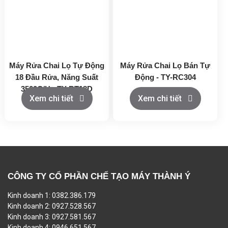
Máy Rửa Chai Lọ Tự Động
Máy Rửa Chai Lọ Bán Tự
18 Đầu Rửa, Năng Suất
Động - TY-RC304
3500C/H - TY-RT18D
Xem chi tiết
Xem chi tiết
CÔNG TY CỔ PHẦN CHẾ TẠO MÁY THÀNH Ý
Kinh doanh 1: 0382.386.179
Kinh doanh 2: 0927.528.567
Kinh doanh 3: 0927.581.567
Kinh doanh 4: 0946.651.567