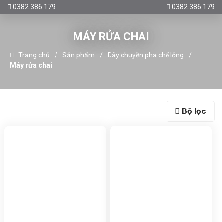
0382.386.179
0382.386.179
MÁY RỬA CHAI
Trang chủ
Sản phẩm
Dây chuyền pha chế lỏng
Máy rửa chai
Bộ lọc