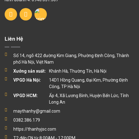
Liên Hệ
Số 14, ngõ 422 đường Kim Giang, Phường Định Công, Thành
phố Hà Nội, Việt Nam
Xưởng sản xuất:
Khánh Hà, Thường Tín, Hà Nội
VPGD Hà Nội:
14D1 Hồng Quang, Đại Kim, Phường Định
Công, TP Hà Nội
VPGD HCM:
Ấp 4, Xã Lương Bình, Huyện Bến Lức, Tỉnh
Long An
maythanhy@gmail.com
0382.386.179
https://thanhyjsc.com
T2 đến CN từ 8:00AM - 17:00PM