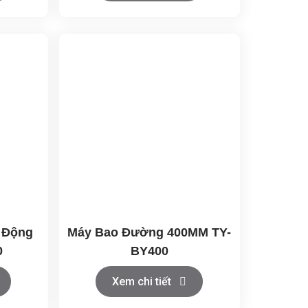
 Động
Máy Bao Đường 400MM TY-
0
BY400
Xem chi tiết