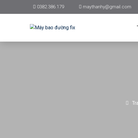
0382.386.179
maythanhy@gmail.com
Tr