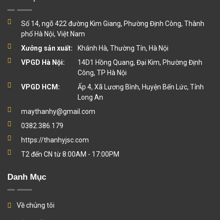
Số 14, ngõ 422 đường Kim Giang, Phường Định Công, Thành
phố Hà Nội, Việt Nam
Xưởng sản xuất:
Khánh Hà, Thường Tín, Hà Nội
VPGD Hà Nội:
14D1 Hồng Quang, Đại Kim, Phường Định
Công, TP Hà Nội
VPGD HCM:
Ấp 4, Xã Lương Bình, Huyện Bến Lức, Tỉnh
Long An
maythanhy@gmail.com
0382.386.179
https://thanhyjsc.com
T2 đến CN từ 8:00AM - 17:00PM
Danh Mục
Về chúng tôi