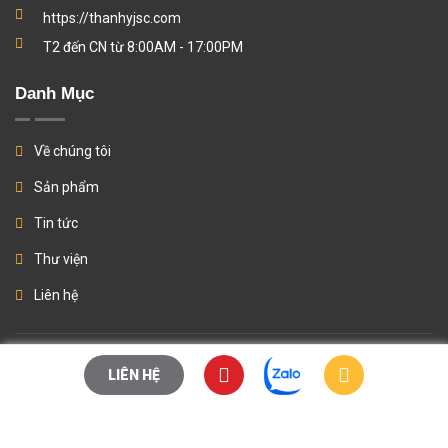
https://thanhyjsc.com
T2 đến CN từ 8:00AM - 17:00PM
Danh Mục
Về chúng tôi
Sản phẩm
Tin tức
Thư viện
Liên hệ
© Copyright 2024
Thành Ý Company
All Rights Reserved.. Thiết kế
LIÊN HỆ
web
Vinaweb.vn