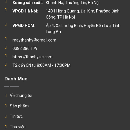
Xưởng sản xuất:
Khánh Hà, Thường Tín, Hà Nội
VPGD Hà Nội:
14D1 Hồng Quang, Đại Kim, Phường Định
Công, TP Hà Nội
VPGD HCM:
Ấp 4, Xã Lương Bình, Huyện Bến Lức, Tỉnh
Long An
maythanhy@gmail.com
0382.386.179
https://thanhyjsc.com
T2 đến CN từ 8:00AM - 17:00PM
Danh Mục
Về chúng tôi
Sản phẩm
Tin tức
Thư viện