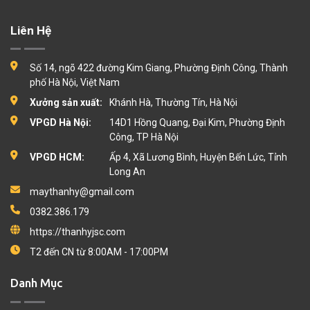
Liên Hệ
Số 14, ngõ 422 đường Kim Giang, Phường Định Công, Thành
phố Hà Nội, Việt Nam
Xưởng sản xuất:
Khánh Hà, Thường Tín, Hà Nội
VPGD Hà Nội:
14D1 Hồng Quang, Đại Kim, Phường Định
Công, TP Hà Nội
VPGD HCM:
Ấp 4, Xã Lương Bình, Huyện Bến Lức, Tỉnh
Long An
maythanhy@gmail.com
0382.386.179
https://thanhyjsc.com
T2 đến CN từ 8:00AM - 17:00PM
Danh Mục