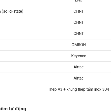
ENC
 (solid-state)
CHNT
CHNT
CHNT
OMRON
Keyence
Airtac
Airtac
Thép A3 + khung thép tấm inox 304
nhôm tự động