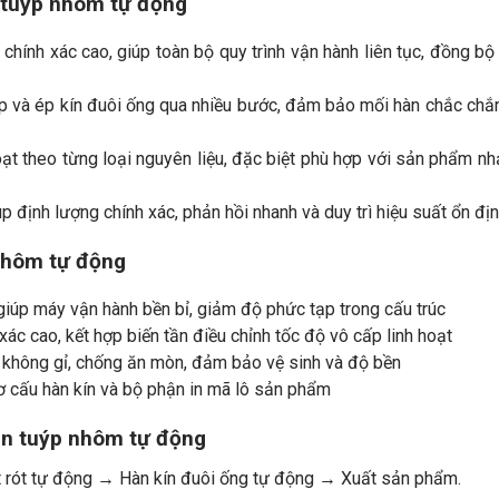
n tuýp nhôm tự động
 chính xác cao, giúp toàn bộ quy trình vận hành liên tục, đồng bộ
ấp và ép kín đuôi ống qua nhiều bước, đảm bảo mối hàn chắc chắ
hoạt theo từng loại nguyên liệu, đặc biệt phù hợp với sản phẩm nh
úp định lượng chính xác, phản hồi nhanh và duy trì hiệu suất ổn đị
 nhôm tự động
n giúp máy vận hành bền bỉ, giảm độ phức tạp trong cấu trúc
xác cao, kết hợp biến tần điều chỉnh tốc độ vô cấp linh hoạt
p không gỉ, chống ăn mòn, đảm bảo vệ sinh và độ bền
cơ cấu hàn kín và bộ phận in mã lô sản phẩm
hàn tuýp nhôm tự động
 rót tự động → Hàn kín đuôi ống tự động → Xuất sản phẩm.