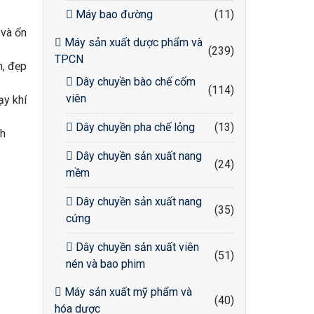
Máy bao đường
(11)
 và ổn
Máy sản xuất dược phẩm và
(239)
TPCN
n, đẹp
Dây chuyền bào chế cốm
(114)
viên
ạy khí
Dây chuyền pha chế lỏng
(13)
nh
Dây chuyền sản xuất nang
(24)
mềm
Dây chuyền sản xuất nang
(35)
cứng
Dây chuyền sản xuất viên
(51)
nén và bao phim
Máy sản xuất mỹ phẩm và
(40)
hóa dược