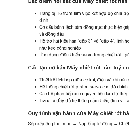
Đặc điểm nổi bật của Máy chiết rót hà
Trang bị 16 trạm làm việc kết hợp bộ chia độ
định
Cơ cấu bánh lệch tâm đồng trục thực hiện g
và đồng đều
Hỗ trợ hai kiểu hàn “gấp 3” và “gấp 4”, linh 
như keo công nghiệp
Ứng dụng điều khiển servo trong chiết rót, gi
Cấu tạo cơ bản Máy chiết rót hàn tuýp
Thiết kế tích hợp giữa cơ khí, điện và khí né
Hệ thống chiết rót piston servo cho độ chính 
Các bộ phận tiếp xúc nguyên liệu làm từ thé
Trang bị đầy đủ hệ thống cảm biến, định vị, 
Quy trình vận hành của Máy chiết rót 
Sắp xếp ống thủ công → Nạp ống tự động → Chiết