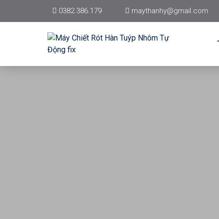
0382.386.179
maythanhy@gmail.com