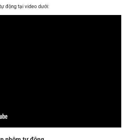
tự động tại video dưới:
uýp nhôm tự động