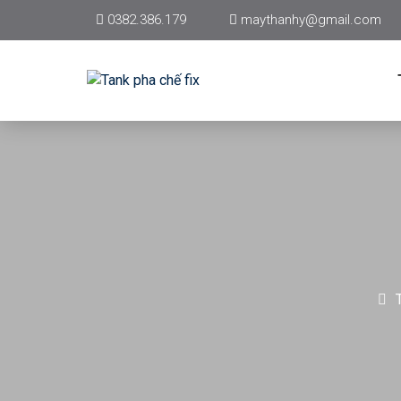
0382.386.179
maythanhy@gmail.com