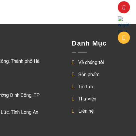
Danh Mục
Công, Thành phố Hà
Về chúng tôi
Sản phẩm
Tin tức
ường Định Công, TP
Thư viện
Liên hệ
 Lức, Tỉnh Long An