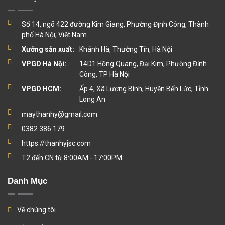
Số 14, ngõ 422 đường Kim Giang, Phường Định Công, Thành
phố Hà Nội, Việt Nam
Xưởng sản xuất:
Khánh Hà, Thường Tín, Hà Nội
VPGD Hà Nội:
14D1 Hồng Quang, Đại Kim, Phường Định
Công, TP Hà Nội
VPGD HCM:
Ấp 4, Xã Lương Bình, Huyện Bến Lức, Tỉnh
Long An
maythanhy@gmail.com
0382.386.179
https://thanhyjsc.com
T2 đến CN từ 8:00AM - 17:00PM
Danh Mục
Về chúng tôi