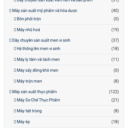
Dây chuyền sản xuất viên nén và bao phim
(51)
Máy sản xuất mỹ phẩm và hóa dược
(40)
Bồn phối trộn
(0)
Máy nhũ hoá
(19)
Dây chuyền sản xuất men vi sinh
(37)
Hệ thống lên men vi sinh
(18)
Máy ly tâm và tách men
(11)
Máy sấy đông khô men
(0)
Máy trộn men
(8)
Máy sản xuất thực phẩm
(122)
Máy Sơ Chế Thực Phẩm
(21)
Máy tiệt trùng
(8)
Máy ép
(18)