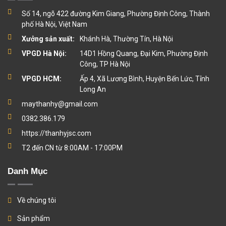
Số 14, ngõ 422 đường Kim Giang, Phường Định Công, Thành
phố Hà Nội, Việt Nam
Xưởng sản xuất:
Khánh Hà, Thường Tín, Hà Nội
VPGD Hà Nội:
14D1 Hồng Quang, Đại Kim, Phường Định
Công, TP Hà Nội
VPGD HCM:
Ấp 4, Xã Lương Bình, Huyện Bến Lức, Tỉnh
Long An
maythanhy@gmail.com
0382.386.179
https://thanhyjsc.com
T2 đến CN từ 8:00AM - 17:00PM
Danh Mục
Về chúng tôi
Sản phẩm