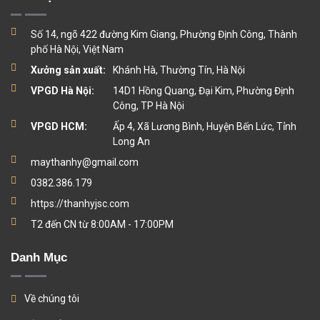
Số 14, ngõ 422 đường Kim Giang, Phường Định Công, Thành
phố Hà Nội, Việt Nam
Xưởng sản xuất:
Khánh Hà, Thường Tín, Hà Nội
VPGD Hà Nội:
14D1 Hồng Quang, Đại Kim, Phường Định
Công, TP Hà Nội
VPGD HCM:
Ấp 4, Xã Lương Bình, Huyện Bến Lức, Tỉnh
Long An
maythanhy@gmail.com
0382.386.179
https://thanhyjsc.com
T2 đến CN từ 8:00AM - 17:00PM
Danh Mục
Về chúng tôi