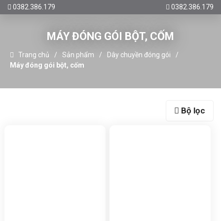
0382.386.179
0382.386.179
MÁY ĐÓNG GÓI BỘT, CỐM
Trang chủ
Sản phẩm
Dây chuyền đóng gói
Máy đóng gói bột, cốm
Bộ lọc