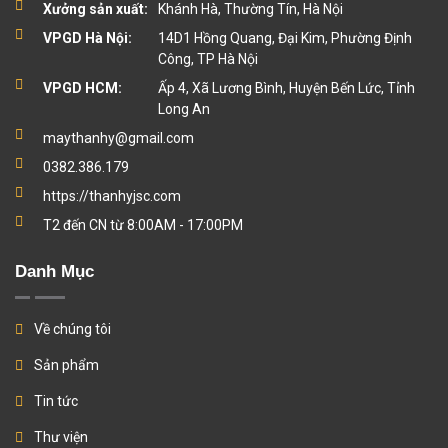
Xưởng sản xuất:
Khánh Hà, Thường Tín, Hà Nội
VPGD Hà Nội:
14D1 Hồng Quang, Đại Kim, Phường Định
Công, TP Hà Nội
VPGD HCM:
Ấp 4, Xã Lương Bình, Huyện Bến Lức, Tỉnh
Long An
maythanhy@gmail.com
0382.386.179
https://thanhyjsc.com
T2 đến CN từ 8:00AM - 17:00PM
Danh Mục
Về chúng tôi
Sản phẩm
Tin tức
Thư viện