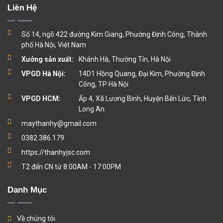
Liên Hệ
Số 14, ngõ 422 đường Kim Giang, Phường Định Công, Thành
phố Hà Nội, Việt Nam
Xưởng sản xuất:
Khánh Hà, Thường Tín, Hà Nội
VPGD Hà Nội:
14D1 Hồng Quang, Đại Kim, Phường Định
Công, TP Hà Nội
VPGD HCM:
Ấp 4, Xã Lương Bình, Huyện Bến Lức, Tỉnh
Long An
maythanhy@gmail.com
0382.386.179
https://thanhyjsc.com
T2 đến CN từ 8:00AM - 17:00PM
Danh Mục
Về chúng tôi