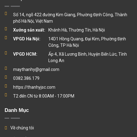
Số 14, ngõ 422 đường Kim Giang, Phường Định Công, Thành
phố Hà Nội, Việt Nam
Xưởng sản xuất:
Khánh Hà, Thường Tín, Hà Nội
VPGD Hà Nội:
14D1 Hồng Quang, Đại Kim, Phường Định
Công, TP Hà Nội
VPGD HCM:
Ấp 4, Xã Lương Bình, Huyện Bến Lức, Tỉnh
Long An
maythanhy@gmail.com
0382.386.179
https://thanhyjsc.com
T2 đến CN từ 8:00AM - 17:00PM
Danh Mục
Về chúng tôi