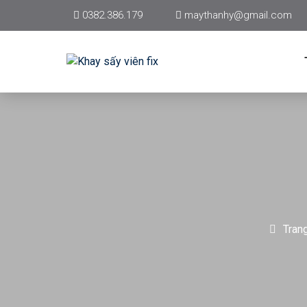
0382.386.179
maythanhy@gmail.com
Tran