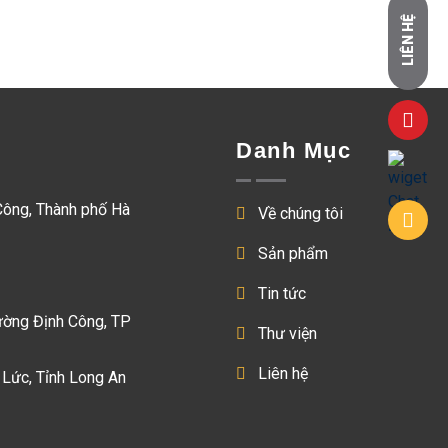
LIÊN HỆ
Danh Mục
Công, Thành phố Hà
Về chúng tôi
Sản phẩm
Tin tức
ường Định Công, TP
Thư viện
Liên hệ
 Lức, Tỉnh Long An