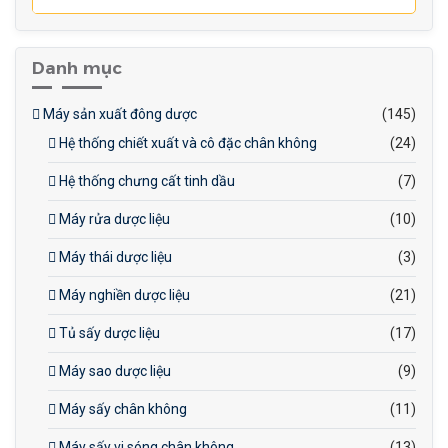
Khung thép không gỉ: Tăng
độ bền và vệ sinh.
Danh mục
Khí nén ổn định: Hệ thống
cung cấp khí nén đảm bảo
Máy sản xuất đông dược
(145)
máy hoạt động hiệu quả.
Hệ thống chiết xuất và cô đặc chân không
(24)
Hệ thống chưng cất tinh dầu
(7)
Máy rửa dược liệu
(10)
Máy thái dược liệu
(3)
Máy nghiền dược liệu
(21)
Tủ sấy dược liệu
(17)
Máy sao dược liệu
(9)
Máy sấy chân không
(11)
Máy sấy vi sóng chân không
(13)