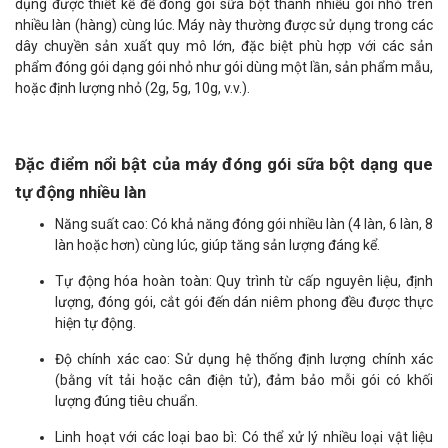
dụng được thiết kế để đóng gói sữa bột thành nhiều gói nhỏ trên
nhiều làn (hàng) cùng lúc. Máy này thường được sử dụng trong các
dây chuyền sản xuất quy mô lớn, đặc biệt phù hợp với các sản
phẩm đóng gói dạng gói nhỏ như gói dùng một lần, sản phẩm mẫu,
hoặc định lượng nhỏ (2g, 5g, 10g, v.v.).
Đặc điểm nổi bật của máy đóng gói sữa bột dạng que
tự động nhiều làn
Năng suất cao: Có khả năng đóng gói nhiều làn (4 làn, 6 làn, 8
làn hoặc hơn) cùng lúc, giúp tăng sản lượng đáng kể.
Tự động hóa hoàn toàn: Quy trình từ cấp nguyên liệu, định
lượng, đóng gói, cắt gói đến dán niêm phong đều được thực
hiện tự động.
Độ chính xác cao: Sử dụng hệ thống định lượng chính xác
(bằng vít tải hoặc cân điện tử), đảm bảo mỗi gói có khối
lượng đúng tiêu chuẩn.
Linh hoạt với các loại bao bì: Có thể xử lý nhiều loại vật liệu