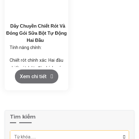
loại khác.
bao/phút, thích hợp cho
Tích hợp hoàn chỉnh: Quy
sản xuất quy mô lớn.
trình khép kín, từ trộn đến
Dây Chuyền Chiết Rót Và
thành phẩm.
Đóng Gói Sữa Bột Tự Động
Điều chỉnh linh hoạt: Phù
Hai Đầu
hợp với nhiều loại bột khác
Tính năng chính:
nhau.
Chiết rót chính xác: Hai đầu
chiết rót bột, độ chính xác
cao với sai số nhỏ.
Xem chi tiết
Cân tự động: Cân điện tử
điều chỉnh trọng lượng bột
chiết rót.
Tốc độ điều chỉnh: Tùy
chỉnh từ 10-30 chai/phút.
Tìm kiếm
Thiết kế dễ bảo trì: Cấu trúc
đơn giản, dễ dàng vệ sinh
và bảo dưỡng.