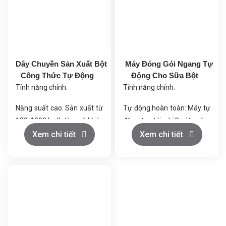
Dây Chuyền Sản Xuất Bột
Máy Đóng Gói Ngang Tự
Công Thức Tự Động
Động Cho Sữa Bột
Tính năng chính:
Tính năng chính:
Năng suất cao: Sản xuất từ
Tự động hoàn toàn: Máy tự
120-1000 kg/h tùy mô hình.
động tạo túi, chiết rót, niêm
Đồng đều sản phẩm: Điều
phong và cắt, giúp giảm
Xem chi tiết
Xem chi tiết
khiển nhiệt độ và áp suất
thiểu sự can thiệp thủ công.
chính xác.
Khả năng tùy chỉnh: Hỗ trợ
Giảm lãng phí: Tối ưu sử
các kích thước túi linh hoạt,
dụng nguyên liệu, hạn chế
phù hợp với nhu cầu đóng
hao hụt.
gói khác nhau.
Đa dạng nguyên liệu: Xử lý
Hiệu suất cao: Năng suất
gạo, đậu, ngô, mè và nhiều
đóng gói từ 30 đến 60