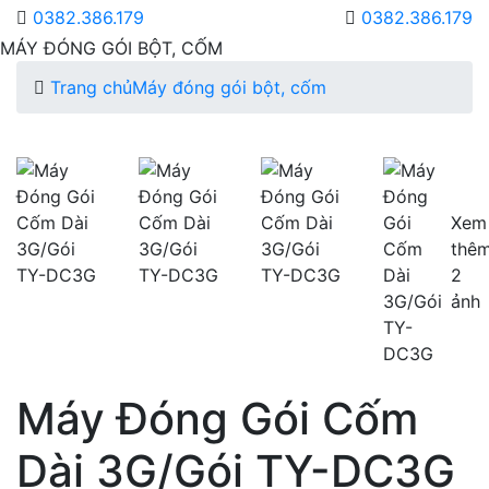
0382.386.179
0382.386.179
MÁY ĐÓNG GÓI BỘT, CỐM
Trang chủ
Máy đóng gói bột, cốm
Xem
thê
2
ảnh
Máy Đóng Gói Cốm
Dài 3G/Gói TY-DC3G