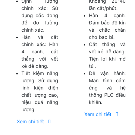
Định lượng
Khoảng 20-40
chính xác: Sử
lần cắt/phút.
dụng cốc đong
Hàn 4 cạnh:
để đo lường
Đảm bảo độ kín
chính xác.
và chắc chắn
Hàn và cắt
cho bao bì.
chính xác: Hàn
Cắt thẳng và
4 cạnh, cắt
vết xé dễ dàng:
thẳng với vết
Tiện lợi khi mở
xé dễ dàng.
túi.
Tiết kiệm năng
Dễ vận hành:
lượng: Sử dụng
Màn hình cảm
linh kiện điện
ứng và hệ
chất lượng cao,
thống PLC điều
hiệu quả năng
khiển.
lượng.
Xem chi tiết
Xem chi tiết