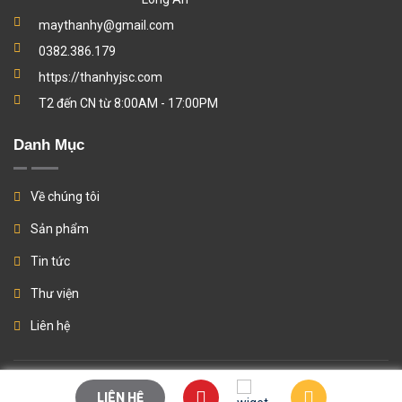
maythanhy@gmail.com
0382.386.179
https://thanhyjsc.com
T2 đến CN từ 8:00AM - 17:00PM
Danh Mục
Về chúng tôi
Sản phẩm
Tin tức
Thư viện
Liên hệ
© Copyright 2024
Thành Ý Company
All Rights Reserved.. Thiết kế
LIÊN HỆ