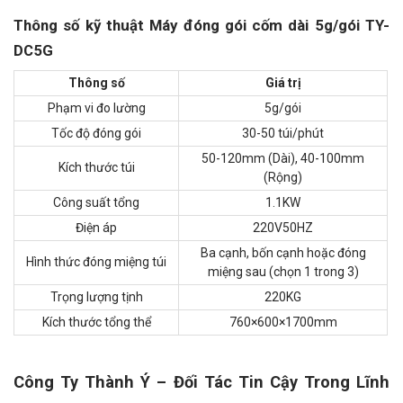
Thông số kỹ thuật Máy đóng gói cốm dài 5g/gói TY-
DC5G
Thông số
Giá trị
Phạm vi đo lường
5g/gói
Tốc độ đóng gói
30-50 túi/phút
50-120mm (Dài), 40-100mm
Kích thước túi
(Rộng)
Công suất tổng
1.1KW
Điện áp
220V50HZ
Ba cạnh, bốn cạnh hoặc đóng
Hình thức đóng miệng túi
miệng sau (chọn 1 trong 3)
Trọng lượng tịnh
220KG
Kích thước tổng thể
760×600×1700mm
Công Ty Thành Ý – Đối Tác Tin Cậy Trong Lĩnh