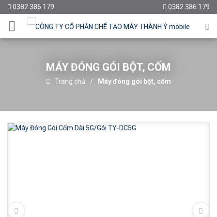
0382.386.179
0382.386.179
MÁY ĐÓNG GÓI BỘT, CỐM
Trang chủ
Máy đóng gói bột, cốm