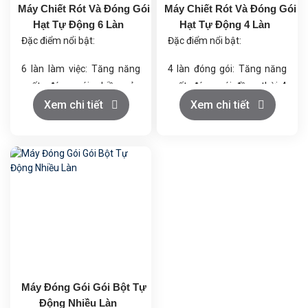
Máy Chiết Rót Và Đóng Gói
Máy Chiết Rót Và Đóng Gói
Hạt Tự Động 6 Làn
Hạt Tự Động 4 Làn
Đặc điểm nổi bật:
Đặc điểm nổi bật:
6 làn làm việc: Tăng năng
4 làn đóng gói: Tăng năng
suất, đóng gói nhiều sản
suất, đóng gói đồng thời 4
phẩm cùng lúc.
túi.
Xem chi tiết
Xem chi tiết
Tự động hóa cao: Tự động
Định lượng chính xác: Sử
cấp liệu, chiết rót, tạo túi,
dụng cốc định lượng cho
hàn, cắt và in số lô.
mỗi túi.
Định lượng chính xác: Sử
Tốc độ cao: Khoảng 20-40
dụng cốc đong để đo lường
lần cắt/phút.
chính xác.
Hàn 4 cạnh: Đảm bảo độ kín
Hàn và cắt chính xác: Hàn 4
và chắc chắn cho bao bì.
cạnh, cắt thẳng với vết xé
Cắt thẳng và vết xé dễ
dễ dàng.
dàng: Tiện lợi khi mở túi.
Tiết kiệm năng lượng: Sử
Dễ vận hành: Màn hình cảm
Máy Đóng Gói Gói Bột Tự
dụng linh kiện điện chất
ứng và hệ thống PLC điều
Động Nhiều Làn