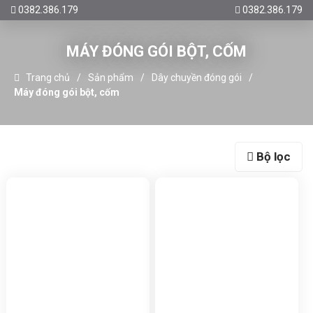
0382.386.179
0382.386.179
MÁY ĐÓNG GÓI BỘT, CỐM
Trang chủ
Sản phẩm
Dây chuyền đóng gói
Máy đóng gói bột, cốm
Bộ lọc