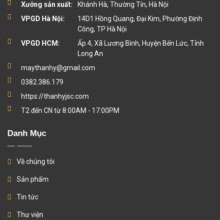
Xưởng sản xuất:
Khánh Hà, Thường Tín, Hà Nội
VPGD Hà Nội:
14D1 Hồng Quang, Đại Kim, Phường Định
Công, TP Hà Nội
VPGD HCM:
Ấp 4, Xã Lương Bình, Huyện Bến Lức, Tỉnh
Long An
maythanhy@gmail.com
0382.386.179
https://thanhyjsc.com
T2 đến CN từ 8:00AM - 17:00PM
Danh Mục
Về chúng tôi
Sản phẩm
Tin tức
Thư viện