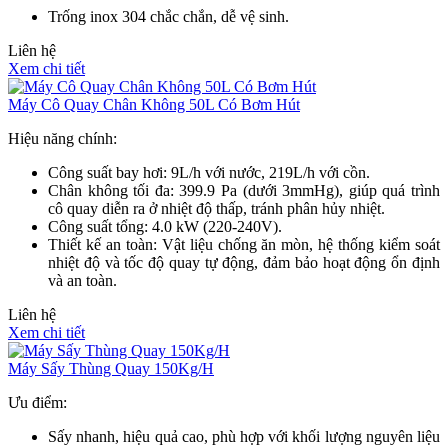
Trống inox 304 chắc chắn, dễ vệ sinh.
Liên hệ
Xem chi tiết
Máy Cô Quay Chân Không 50L Có Bơm Hút
Hiệu năng chính:
Công suất bay hơi: 9L/h với nước, 219L/h với cồn.
Chân không tối đa: 399.9 Pa (dưới 3mmHg), giúp quá trình
cô quay diễn ra ở nhiệt độ thấp, tránh phân hủy nhiệt.
Công suất tổng: 4.0 kW (220-240V).
Thiết kế an toàn: Vật liệu chống ăn mòn, hệ thống kiểm soát
nhiệt độ và tốc độ quay tự động, đảm bảo hoạt động ổn định
và an toàn.
Liên hệ
Xem chi tiết
Máy Sấy Thùng Quay 150Kg/H
Ưu điểm:
Sấy nhanh, hiệu quả cao, phù hợp với khối lượng nguyên liệu