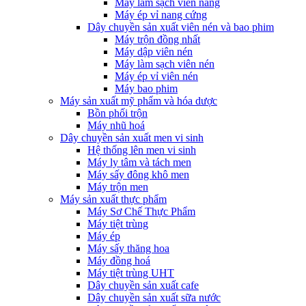
Máy làm sạch viên nang
Máy ép vỉ nang cứng
Dây chuyền sản xuất viên nén và bao phim
Máy trộn đồng nhất
Máy dập viên nén
Máy làm sạch viên nén
Máy ép vỉ viên nén
Máy bao phim
Máy sản xuất mỹ phẩm và hóa dược
Bồn phối trộn
Máy nhũ hoá
Dây chuyền sản xuất men vi sinh
Hệ thống lên men vi sinh
Máy ly tâm và tách men
Máy sấy đông khô men
Máy trộn men
Máy sản xuất thực phẩm
Máy Sơ Chế Thực Phẩm
Máy tiệt trùng
Máy ép
Máy sấy thăng hoa
Máy đồng hoá
Máy tiệt trùng UHT
Dây chuyền sản xuất cafe
Dây chuyền sản xuất sữa nước