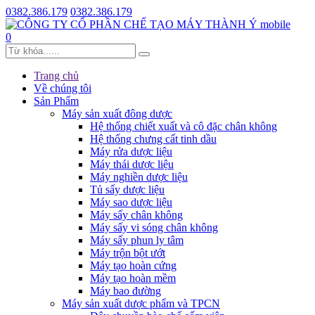
0382.386.179
0382.386.179
0
Trang chủ
Về chúng tôi
Sản Phẩm
Máy sản xuất đông dược
Hệ thống chiết xuất và cô đặc chân không
Hệ thống chưng cất tinh dầu
Máy rửa dược liệu
Máy thái dược liệu
Máy nghiền dược liệu
Tủ sấy dược liệu
Máy sao dược liệu
Máy sấy chân không
Máy sấy vi sóng chân không
Máy sấy phun ly tâm
Máy trộn bột ướt
Máy tạo hoàn cứng
Máy tạo hoàn mềm
Máy bao đường
Máy sản xuất dược phẩm và TPCN