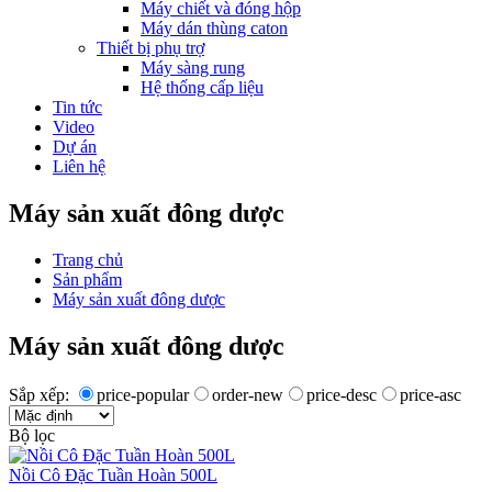
Máy chiết và đóng hộp
Máy dán thùng caton
Thiết bị phụ trợ
Máy sàng rung
Hệ thống cấp liệu
Tin tức
Video
Dự án
Liên hệ
Máy sản xuất đông dược
Trang chủ
Sản phẩm
Máy sản xuất đông dược
Máy sản xuất đông dược
Sắp xếp:
price-popular
order-new
price-desc
price-asc
Bộ lọc
Nồi Cô Đặc Tuần Hoàn 500L