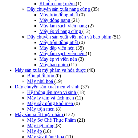
Khuôn nang mềm
(1)
Dây chuyền sản xuất nang cứng
(35)
Máy trộn đồng nhất
(0)
Máy đóng nang
(21)
Máy làm sạch viên nang
(2)
Máy ép vỉ nang cứng
(12)
Dây chuyền sản xuất viên nén và bao phim
(51)
Máy trộn đồng nhất
(0)
Máy dập viên nén
(35)
Máy làm sạch viên nén
(1)
Máy ép vỉ viên nén
(3)
Máy bao phim
(11)
Máy sản xuất mỹ phẩm và hóa dược
(40)
Bồn phối trộn
(0)
Máy nhũ hoá
(19)
Dây chuyền sản xuất men vi sinh
(37)
Hệ thống lên men vi sinh
(18)
Máy ly tâm và tách men
(11)
Máy sấy đông khô men
(0)
Máy trộn men
(8)
Máy sản xuất thực phẩm
(122)
Máy Sơ Chế Thực Phẩm
(21)
Máy tiệt trùng
(8)
Máy ép
(18)
Máy sấy thăng hoa
(11)