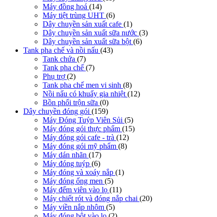
Máy đồng hoá
(14)
Máy tiệt trùng UHT
(6)
Dây chuyền sản xuất cafe
(1)
Dây chuyền sản xuất sữa nước
(3)
Dây chuyền sản xuất sữa bột
(6)
Tank pha chế và nồi nấu
(43)
Tank chứa
(7)
Tank pha chế
(7)
Phụ trợ
(2)
Tank pha chế men vi sinh
(8)
Nồi nấu có khuấy gia nhiệt
(12)
Bồn phối trộn sữa
(0)
Dây chuyền đóng gói
(159)
Máy Đóng Tuýp Viên Sủi
(5)
Máy đóng gói thực phẩm
(15)
Máy đóng gói cafe - trà
(12)
Máy đóng gói mỹ phẩm
(8)
Máy dán nhãn
(17)
Máy đóng tuýp
(6)
Máy đóng và xoáy nắp
(1)
Máy đóng ống men
(5)
Máy đếm viên vào lọ
(11)
Máy chiết rót và đóng nắp chai
(20)
Máy viền nắp nhôm
(5)
Máy đóng bột vào lọ
(2)