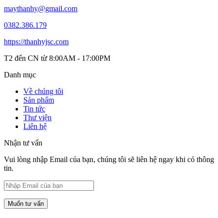
maythanhy@gmail.com
0382.386.179
https://thanhyjsc.com
T2 đến CN từ 8:00AM - 17:00PM
Danh mục
Về chúng tôi
Sản phẩm
Tin tức
Thư viện
Liên hệ
Nhận tư vấn
Vui lòng nhập Email của bạn, chúng tôi sẽ liên hệ ngay khi có thông
tin.
Muốn tư vấn