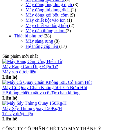
Máy đóng ống dung dịch
(3)
Máy đóng túi dung dịch
(2)
Máy đóng gói bột, cốm
(9)
Máy chiết bột vào lon
(1)
Máy chiết và đóng hộp
(2)
Máy dán thùng caton
(2)
Thiết bị phụ trợ
(28)
Máy sàng rung
(8)
Hệ thống cấp liệu
(17)
Sản phẩm mới nhất
Máy Rang Cảm Ứng Điện Từ
Máy sao dược liệu
Liên hệ
Máy Cô Quay Chân Không 50L Có Bơm Hút
Hệ thống chiết xuất và cô đặc chân không
Liên hệ
Máy Sấy Thùng Quay 150Kg/H
Tủ sấy dược liệu
Liên hệ
CÔNG TY CỔ PHẦN CHẾ TẠO MÁY THÀNH Ý