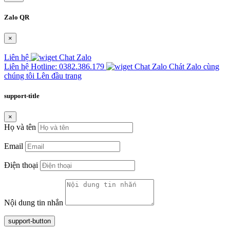
Zalo QR
×
Liên hệ
Liên hệ
Hotline: 0382.386.179
Chát Zalo cùng
chúng tôi
Lên đầu trang
support-title
×
Họ và tên
Email
Điện thoại
Nội dung tin nhắn
support-button