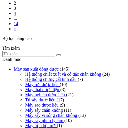
2
3
4
...
14
»
Bộ lọc nâng cao
Tìm kiếm
Danh mục
Máy sản xuất đông dược
(145)
Hệ thống chiết xuất và cô đặc chân không
(24)
Hệ thống chưng cất tinh dầu
(7)
Máy rửa dược liệu
(10)
Máy thái dược liệu
(3)
Máy nghiền dược liệu
(21)
Tủ sấy dược liệu
(17)
Máy sao dược liệu
(9)
Máy sấy chân không
(11)
Máy sấy vi sóng chân không
(13)
Máy sấy phun ly tâm
(10)
Máy trộn bột ướt
(1)