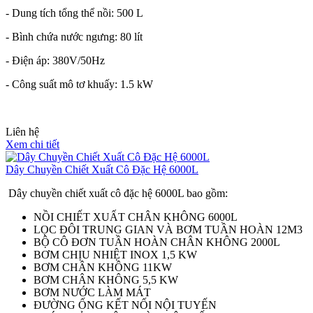
- Dung tích tổng thể nồi: 500 L
- Bình chứa nước ngưng: 80 lít
- Điện áp: 380V/50Hz
- Công suất mô tơ khuấy: 1.5 kW
Liên hệ
Xem chi tiết
Dây Chuyền Chiết Xuất Cô Đặc Hệ 6000L
Dây chuyền chiết xuất cô đặc hệ 6000L bao gồm:
NỒI CHIẾT XUẤT CHÂN KHÔNG 6000L
LỌC ĐÔI TRUNG GIAN VÀ BƠM TUẦN HOÀN 12M3
BỘ CÔ ĐƠN TUẦN HOÀN CHÂN KHÔNG 2000L
BƠM CHỊU NHIỆT INOX 1,5 KW
BƠM CHÂN KHÔNG 11KW
BƠM CHÂN KHÔNG 5,5 KW
BƠM NƯỚC LÀM MÁT
ĐƯỜNG ỐNG KẾT NỐI NỘI TUYẾN