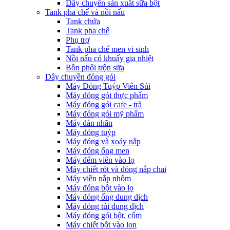
Dây chuyền sản xuất sữa bột
Tank pha chế và nồi nấu
Tank chứa
Tank pha chế
Phụ trợ
Tank pha chế men vi sinh
Nồi nấu có khuấy gia nhiệt
Bồn phối trộn sữa
Dây chuyền đóng gói
Máy Đóng Tuýp Viên Sủi
Máy đóng gói thực phẩm
Máy đóng gói cafe - trà
Máy đóng gói mỹ phẩm
Máy dán nhãn
Máy đóng tuýp
Máy đóng và xoáy nắp
Máy đóng ống men
Máy đếm viên vào lọ
Máy chiết rót và đóng nắp chai
Máy viền nắp nhôm
Máy đóng bột vào lọ
Máy đóng ống dung dịch
Máy đóng túi dung dịch
Máy đóng gói bột, cốm
Máy chiết bột vào lon