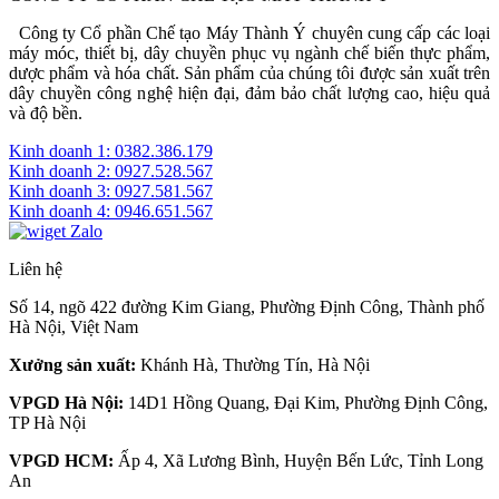
Công ty Cổ phần Chế tạo Máy Thành Ý chuyên cung cấp các loại
máy móc, thiết bị, dây chuyền phục vụ ngành chế biến thực phẩm,
dược phẩm và hóa chất. Sản phẩm của chúng tôi được sản xuất trên
dây chuyền công nghệ hiện đại, đảm bảo chất lượng cao, hiệu quả
và độ bền.
Kinh doanh 1: 0382.386.179
Kinh doanh 2: 0927.528.567
Kinh doanh 3: 0927.581.567
Kinh doanh 4: 0946.651.567
Liên hệ
Số 14, ngõ 422 đường Kim Giang, Phường Định Công, Thành phố
Hà Nội, Việt Nam
Xưởng sản xuất:
Khánh Hà, Thường Tín, Hà Nội
VPGD Hà Nội:
14D1 Hồng Quang, Đại Kim, Phường Định Công,
TP Hà Nội
VPGD HCM:
Ấp 4, Xã Lương Bình, Huyện Bến Lức, Tỉnh Long
An