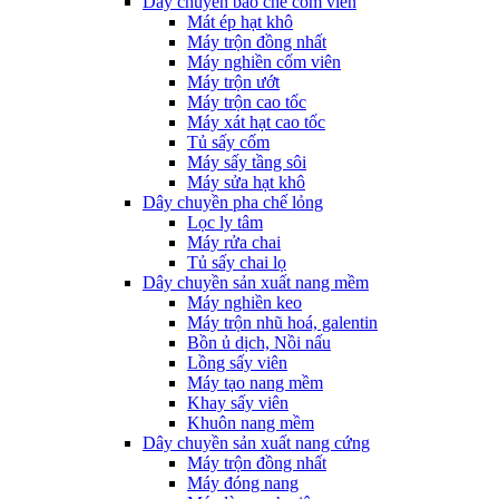
Dây chuyền bào chế cốm viên
Mát ép hạt khô
Máy trộn đồng nhất
Máy nghiền cốm viên
Máy trộn ướt
Máy trộn cao tốc
Máy xát hạt cao tốc
Tủ sấy cốm
Máy sấy tầng sôi
Máy sửa hạt khô
Dây chuyền pha chế lỏng
Lọc ly tâm
Máy rửa chai
Tủ sấy chai lọ
Dây chuyền sản xuất nang mềm
Máy nghiền keo
Máy trộn nhũ hoá, galentin
Bồn ủ dịch, Nồi nấu
Lồng sấy viên
Máy tạo nang mềm
Khay sấy viên
Khuôn nang mềm
Dây chuyền sản xuất nang cứng
Máy trộn đồng nhất
Máy đóng nang