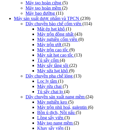
Máy tạo hoàn cứng
(5)
Máy tạo hoàn mềm
(2)
Máy bao đường
(11)
Máy sản xuất dược phẩm và TPCN
(239)
Dây chuyền bào chế cốm viên
(114)
Mát ép hạt khô
(1)
Máy trộn đồng nhất
(43)
Máy nghiền cốm viên
(0)
Máy trộn ướt
(12)
Máy trộn cao tốc
(9)
Máy xát hạt cao tốc
(13)
Tủ sấy cốm
(4)
Máy sấy tầng sôi
(22)
Máy sửa hạt khô
(9)
Dây chuyền pha chế lỏng
(13)
Lọc ly tâm
(1)
Máy rửa chai
(7)
Tủ sấy chai lọ
(4)
Dây chuyền sản xuất nang mềm
(24)
Máy nghiền keo
(5)
Máy trộn nhũ hoá, galentin
(6)
Bồn ủ dịch, Nồi nấu
(5)
Lồng sấy viên
(3)
Máy tạo nang mềm
(2)
Khay sấy viên
(1)