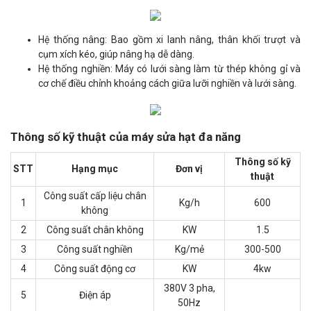
Hệ thống nâng: Bao gồm xi lanh nâng, thân khối trượt và
cụm xích kéo, giúp nâng hạ dễ dàng.
Hệ thống nghiền: Máy có lưới sàng làm từ thép không gỉ và
cơ chế điều chỉnh khoảng cách giữa lưỡi nghiền và lưới sàng.
Thông số kỹ thuật của máy sửa hạt đa năng
Thông số kỹ
STT
Hạng mục
Đơn vị
thuật
Công suất cấp liệu chân
1
Kg/h
600
không
2
Công suất chân không
KW
1.5
3
Công suất nghiền
Kg/mẻ
300-500
4
Công suất động cơ
KW
4kw
380V 3 pha,
5
Điện áp
50Hz