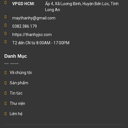
VPGD HCM:
Ấp 4, Xã Lương Bình, Huyện Bến Lức, Tỉnh
Long An
maythanhy@gmail.com
0382.386.179
https://thanhyjsc.com
T2 đến CN từ 8:00AM - 17:00PM
Danh Mục
Về chúng tôi
Sản phẩm
Tin tức
Thư viện
Liên hệ