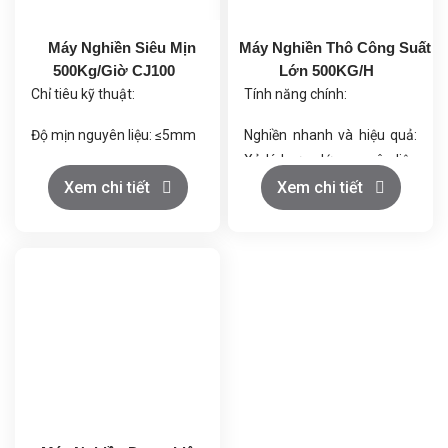
Máy Nghiền Siêu Mịn
Máy Nghiền Thô Công Suất
500Kg/Giờ CJ100
Lớn 500KG/H
Chỉ tiêu kỹ thuật:
Tính năng chính:
Độ mịn nguyên liệu: ≤5mm
Nghiền nhanh và hiệu quả:
Xử lý lượng lớn nguyên liệu
Độ mịn sản phẩm: 200
mỗi giờ.
Xem chi tiết
Xem chi tiết
mesh (có thể điều chỉnh
Ứng dụng đa dạng: Nghiền
đến 500 mesh)
thực phẩm, dược phẩm,
hóa chất, mỹ phẩm, thức
Quy mô sản xuất: 500kg/h
ăn chăn nuôi.
Công suất máy chính:
Đảm bảo chất lượng:
90KW
Nghiền đồng đều, tạo sản
phẩm có kích thước hạt
Bộ lọc bụi: Diện tích lọc
đồng nhất.
160m², tự động làm sạch
Tiết kiệm năng lượng: Tiêu
bằng xung điện.
thụ năng lượng hiệu quả.