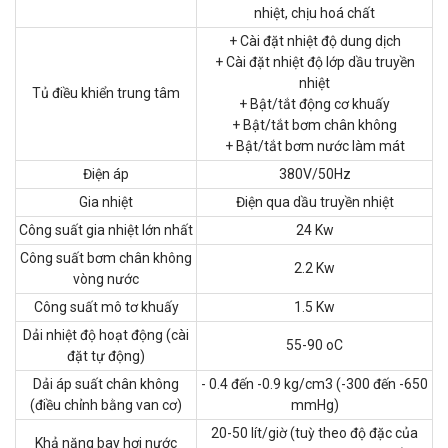
nhiệt, chịu hoá chất
+ Cài đặt nhiệt độ dung dịch
+ Cài đặt nhiệt độ lớp dầu truyền
nhiệt
Tủ điều khiển trung tâm
+ Bật/tắt động cơ khuấy
+ Bật/tắt bơm chân không
+ Bật/tắt bơm nước làm mát
Điện áp
380V/50Hz
Gia nhiệt
Điện qua dầu truyền nhiệt
Công suất gia nhiệt lớn nhất
24 Kw
Công suất bơm chân không
2.2 Kw
vòng nước
Công suất mô tơ khuấy
1.5 Kw
Dải nhiệt độ hoạt động (cài
55-90 oC
đặt tự động)
Dải áp suất chân không
- 0.4 đến -0.9 kg/cm3 (-300 đến -650
(điều chỉnh bằng van cơ)
mmHg)
20-50 lít/giờ (tuỳ theo độ đặc của
Khả năng bay hơi nước