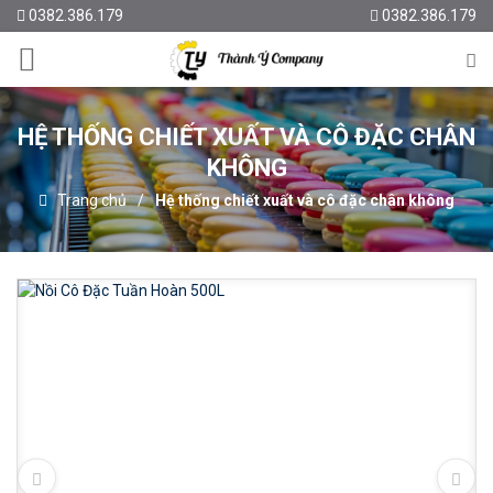
0382.386.179
0382.386.179
HỆ THỐNG CHIẾT XUẤT VÀ CÔ ĐẶC CHÂN
KHÔNG
Trang chủ
Hệ thống chiết xuất và cô đặc chân không