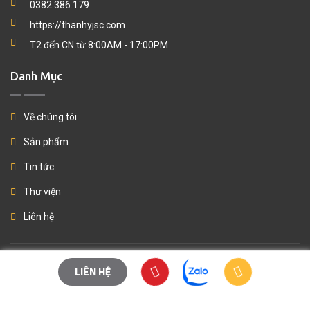
0382.386.179
https://thanhyjsc.com
T2 đến CN từ 8:00AM - 17:00PM
Danh Mục
Về chúng tôi
Sản phẩm
Tin tức
Thư viện
Liên hệ
© Copyright 2024
Thành Ý Company
All Rights Reserved.. Thiết kế
LIÊN HỆ
web
Vinaweb.vn