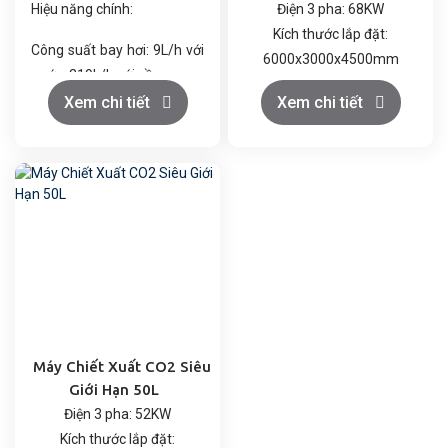
Hiệu năng chính:
Điện 3 pha: 68KW
Kích thước lắp đặt:
Công suất bay hơi: 9L/h với
6000x3000x4500mm
nước, 219L/h với cồn.
Khí CO2: Loại thực phẩm
Chân không tối đa: 399.9
Xem chi tiết
Xem chi tiết
≥99.5%, trọng lượng bình
Pa (dưới 3mmHg), giúp quá
đơn ≥22kg; Rượu thực
trình cô quay diễn ra ở nhiệt
phẩm ≥99.5%
độ thấp, tránh phân hủy
nhiệt.
Công suất tổng: 4.0 kW
(220-240V).
Thiết kế an toàn: Vật liệu
chống ăn mòn, hệ thống
kiểm soát nhiệt độ và tốc
độ quay tự động, đảm bảo
Máy Chiết Xuất CO2 Siêu
hoạt động ổn định và an
Giới Hạn 50L
toàn.
Điện 3 pha: 52KW
Kích thước lắp đặt: