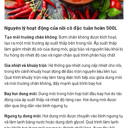
Nguyên lý hoạt động của nồi cô đặc tuần hoàn 500L
Tạo môi trường chân không:
Bơm chân không được kích hoạt,
tạo ra một môi trường áp suất thấp bên trong nồi. Áp suất thấp
làm giảm nhiệt độ sôi của dung môi, giúp bảo vệ nguyên liệu khỏi bị
hư hỏng do nhiệt độ cao và ngăn chặn quá trình phân hủy chất.
Gia nhiệt và khuấy trộn:
Hệ thống gia nhiệt cung cấp nhiệt cho nồi,
trong khi cánh khuấy hoạt động để đảo trộn nguyên liệu liên tục.
Quá trình khuấy trộn này làm tăng diện tích tiếp xúc giữa dung môi
và môi trường chân không, đẩy mạnh quá trình bay hơi.
Bay hơi dung môi:
Dung môi trong hỗn hợp bắt đầu bay hơi do tác
động của áp suất thấp và nhiệt độ tăng cao. Hơi dung môi được
dẫn qua ống dẫn vào bình ngưng tụ.
Ngưng tụ dung môi:
Hơi dung môi được chuyển vào bình ngưng tụ
và làm lạnh bằng nước hoặc dung dịch glycol. Quá trình làm lạnh
này khiến hơi dung môi ngưng tụ thành chất lỏng, được thu hồi