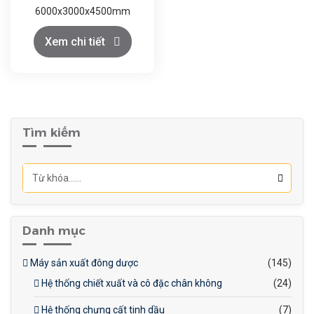
6000x3000x4500mm
Khí CO2: Loại thực phẩm
Xem chi tiết
≥99.5%, trọng lượng bình
đơn ≥22kg; Rượu thực
phẩm ≥99.5%
Tìm kiếm
Danh mục
Máy sản xuất đông dược
(145)
Hệ thống chiết xuất và cô đặc chân không
(24)
Hệ thống chưng cất tinh dầu
(7)