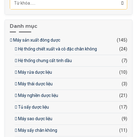
Hệ thống cấp màng, kéo
tấm, cảm biến lệch vị trí
hoàn toàn tự động
Danh mục
Màn hình cảm ứng dễ thao
tác, hỗ trợ nhiều ngôn ngữ
Máy sản xuất đông dược
(145)
Hệ thống chiết xuất và cô đặc chân không
(24)
Hệ thống chưng cất tinh dầu
(7)
Máy rửa dược liệu
(10)
Máy thái dược liệu
(3)
Máy nghiền dược liệu
(21)
Tủ sấy dược liệu
(17)
Máy sao dược liệu
(9)
Máy sấy chân không
(11)