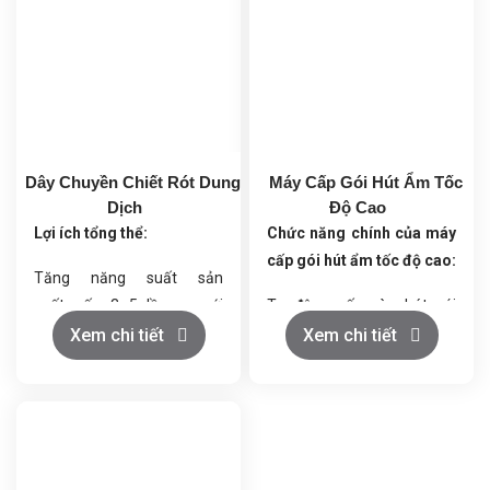
Dây Chuyền Chiết Rót Dung
Máy Cấp Gói Hút Ẩm Tốc
Dịch
Độ Cao
Lợi ích tổng thể:
Chức năng chính của máy
cấp gói hút ẩm tốc độ cao:
Tăng năng suất sản
xuất gấp 3–5 lần so với
Tự động cấp và nhét gói
chiết rót thủ công.
hút ẩm vào chai hoặc bao
Xem chi tiết
Xem chi tiết
Đảm bảo độ chính xác định
bì theo đúng vị trí.
lượng và vệ sinh an toàn
Điều chỉnh linh hoạt theo độ
sản phẩm.
dày, mỏng và kích thước
Giảm lỗi do con người, nâng
khác nhau của gói hút ẩm.
cao tính chuyên nghiệp và
Cắt gói hút ẩm chính xác,