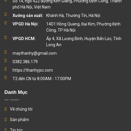
Số 14, ngõ 422 đường Kim Giang, Phường Định Công, Thành
phố Hà Nội, Việt Nam
Xưởng sản xuất:
Khánh Hà, Thường Tín, Hà Nội
VPGD Hà Nội:
14D1 Hồng Quang, Đại Kim, Phường Định
Công, TP Hà Nội
VPGD HCM:
Ấp 4, Xã Lương Bình, Huyện Bến Lức, Tỉnh
Long An
maythanhy@gmail.com
0382.386.179
https://thanhyjsc.com
T2 đến CN từ 8:00AM - 17:00PM
Danh Mục
Về chúng tôi
Sản phẩm
Tin tức