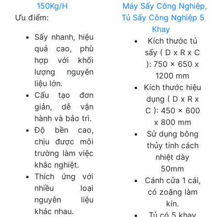
150Kg/H
Máy Sấy Công Nghiệp,
Ưu điểm:
Tủ Sấy Công Nghiệp 5
Khay
Sấy nhanh, hiệu
Kích thước tủ
quả cao, phù
sấy ( D x R x C
hợp với khối
): 750 x 650 x
lượng nguyên
1200 mm
liệu lớn.
Kích thước hiệu
Cấu tạo đơn
dụng ( D x R x
giản, dễ vận
C ): 450 x 600
hành và bảo trì.
x 800 mm
Độ bền cao,
Sử dụng bông
chịu được môi
thủy tinh cách
trường làm việc
nhiệt dày
khắc nghiệt.
50mm
Thích ứng với
Cánh cửa 1 cái,
nhiều loại
có zoăng làm
nguyên liệu
kín.
khác nhau.
Tủ có 5 khay