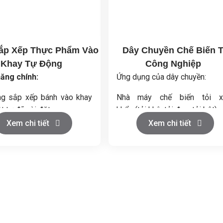
ắp Xếp Thực Phẩm Vào
Dây Chuyền Chế Biến T
Khay Tự Động
Công Nghiệp
ăng chính:
Ứng dụng của dây chuyền:
g sắp xếp bánh vào khay
Nhà máy chế biến tỏi x
ật tự đã cài đặt.
khẩu (tỏi khô, tỏi đen, tỏi bột).
o tốc độ và độ chính xác
Xem chi tiết
Xem chi tiết
Cơ sở sản xuất thực phẩm (
ngâm giấm, tỏi đóng gói).
ệm nhân công, giảm chi phí
t.
Công nghiệp dược phẩm (ch
ao năng suất và đảm bảo
xuất tinh dầu tỏi).
 an toàn thực phẩm.