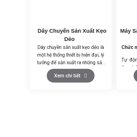
Dây Chuyển Sản Xuất Kẹo
Máy S
Dẻo
Dây chuyền sản xuất kẹo dẻo là
Chức n
một hệ thống thiết bị hiện đại, lý
Tự độn
tưởng để sản xuất ra những sản
theo tr
phẩm kẹo dẻo chất lượng cao,
Đảm bả
Xem chi tiết
đồng thời giúp tiết kiệm đáng kể
cao.
nhân công và diện tích mặt bằng.
Tiết ki
Dây chuyền này là giải pháp toàn
sản xuấ
diện, tối ưu hóa từ khâu chuẩn bị
Nâng c
nguyên liệu đến thành phẩm cuối
vệ sinh
cùng.