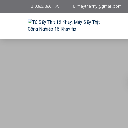
0382.386.179
maythanhy@gmail.com