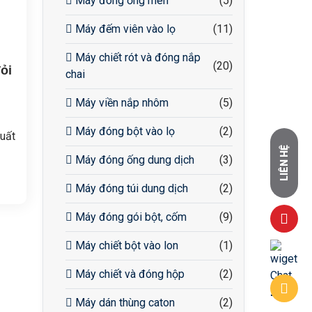
Máy đóng ống men
(5)
Máy đếm viên vào lọ
(11)
Máy chiết rót và đóng nắp
(20)
ỏi
chai
Máy viền nắp nhôm
(5)
Máy đóng bột vào lọ
(2)
uất
LIÊN HỆ
Máy đóng ống dung dịch
(3)
tỏi
Máy đóng túi dung dịch
(2)
Máy đóng gói bột, cốm
(9)
iết
Máy chiết bột vào lon
(1)
Máy chiết và đóng hộp
(2)
Máy dán thùng caton
(2)