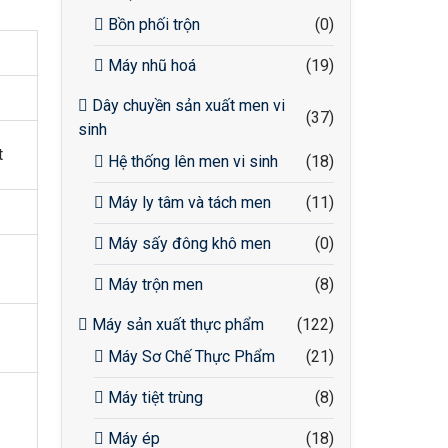
Bồn phối trộn
(0)
Máy nhũ hoá
(19)
Dây chuyền sản xuất men vi
(37)
sinh
t
Hệ thống lên men vi sinh
(18)
Máy ly tâm và tách men
(11)
Máy sấy đông khô men
(0)
Máy trộn men
(8)
Máy sản xuất thực phẩm
(122)
Máy Sơ Chế Thực Phẩm
(21)
Máy tiệt trùng
(8)
Máy ép
(18)