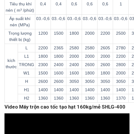
Tiêu thụ khí
0,4
0,4
0,6
0,6
0,6
1
nén ( m³ /phút)
Áp suất khí
03.-0,6
03.-0,6
03.-0,6
03.-0,6
03.-0,6
03.-0,6
03
nén (MPa)
Trọng lượng
1200
1500
1800
2000
2200
2500
3
thiết bị (kg)
L
2200
2365
2580
2580
2605
2780
2
L1
1800
1800
2000
2000
2000
2200
2
kích
TRONG
2300
2400
2400
2600
2600
2800
2
thước
W1
1500
1600
1600
1800
1800
2000
2
H
2600
2600
3050
3050
3050
3050
3
H1
1400
1400
1400
1400
1400
1400
1
H2
1360
1360
1360
1360
1360
1370
1
Video Máy trộn cao tốc tạo hạt 160kg/mẻ SHLG-400