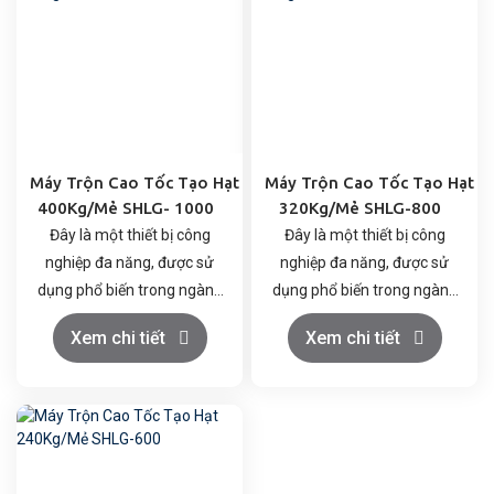
Máy Trộn Cao Tốc Tạo Hạt
Máy Trộn Cao Tốc Tạo Hạt
400Kg/Mẻ SHLG- 1000
320Kg/Mẻ SHLG-800
Đây là một thiết bị công
Đây là một thiết bị công
nghiệp đa năng, được sử
nghiệp đa năng, được sử
dụng phổ biến trong ngành
dụng phổ biến trong ngành
dược để chế biến các
dược để chế biến các
Xem chi tiết
Xem chi tiết
nguyên liệu dạng rắn. Với
nguyên liệu dạng rắn. Với
các chức năng như trộn và
các chức năng như trộn và
tạo hạt, máy này đóng vai
tạo hạt, máy này đóng vai
trò quan trọng trong quy
trò quan trọng trong quy
trình sản xuất, không chỉ
trình sản xuất, không chỉ
trong lĩnh vực dược phẩm
trong lĩnh vực dược phẩm