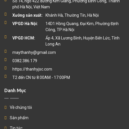
Số 14, ngõ 422 đường Kim Giang, Phường Định Công, Thành
phố Hà Nội, Việt Nam
Xưởng sản xuất:
Khánh Hà, Thường Tín, Hà Nội
VPGD Hà Nội:
14D1 Hồng Quang, Đại Kim, Phường Định
Công, TP Hà Nội
VPGD HCM:
Ấp 4, Xã Lương Bình, Huyện Bến Lức, Tỉnh
Long An
maythanhy@gmail.com
0382.386.179
https://thanhyjsc.com
T2 đến CN từ 8:00AM - 17:00PM
Danh Mục
Về chúng tôi
Sản phẩm
Tin tức