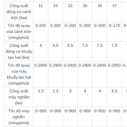
Công suất
11
15
22
30
30
37
động cơ cánh
trộn (kw)
Tốc độ quay
0-200
0-200
0~200
0~200
0~200
0~170
0
của cánh trộn
(vòng/phút)
Công suất
4
5,5
5,5
7,5
7,5
7,5
động cơ khuấy
tạo hạt (kw)
Tốc độ quay
0-2900
0-2900
0-2900
0-2900
0-2900
0-2900
0-
của máy
khuấy tạo hạt
(vòng/phút)
Công suất
2.2
2.2
3
4
4
5,5
máy nghiền
(kw)
Tốc độ máy
0~900
0~900
0~900
0~900
0~900
0~900
0
nghiền
(vòng/phút)