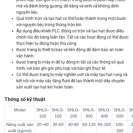
mà và đánh bóng gương, dễ dàng vệ sinh và không dính
nguyên liệu.
Quá trình trộn và tạo hạt có thể hoàn thành trong một bước
với nguyên liệu trong thùng trộn kín.
Áp dụng điều khiển PLC. Động cơ trộn và tạo hạt được điều
chỉnh tốc độ bằng biến tần. Tất cả các hoạt động có thể được
thực hiện tự động hoặc thủ công.
Được trang bị thiết bị bảo vệ liên động để đảm bảo an toàn
vận hành.
Được trang bị máy in để tự động in tất cả các thông số quá
trình, với bản ghi gốc phù hợp với bản ghi thực tế.
Có thể được trang bị máy nghiền ướt và máy tạo hạt rung và
kết nối với máy sấy tầng fluid để tạo thành một dây chuyền
sản xuất tạo hạt kín hoàn toàn.
Thông số kỹ thuật
Model
SHLG-
SHLG-
SHLG-
SHLG-
SHLG-
SHLG-
S
100
150
200
300
400
500
Năng suất sản
20~40
30-60
40-80
60-120
80-160
100-
xuất (kg/mẻ)
200