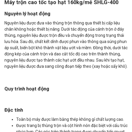
1.6.
Máy trộn cao tốc tạo hạt 160kg/mẻ SHLG-400
Nguyên lý hoạt động
Nguyên liệu được đưa vào thùng trộn thông qua thiết bị cấp liệu
chân không hoặc thiết bị nâng. Dưới tác động của cánh trộn ở đáy
thùng, nguyên liệu được trộn đều và chuyển động trong trạng thái
lưu hóa. Sau đó, chất kết dính được phun vào thông qua súng phun
áp suất, biến bột khô thành vật liệu ướt và mềm. Đồng thời, dưới tác
động kép của cánh trộn và dao cắt tốc độ cao trên thành thùng,
nguyên liệu được tạo thành các hạt ướt đều nhau. Sau khi tạo hạt,
nguyên liệu được đưa sang công đoạn tiếp theo (xay hoặc sấy khô).
Quy trình hoạt động
Đặc tính
Toàn bộ máy được làm bằng thép không gỉ chất lượng cao.
Được trang bị thùng trộn và cột hình nón đặc biệt với cấu trúc
phức hợp. Các góc trên thành trong được chuyển tiếp mượt