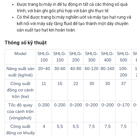
Được trang bị máy in để tự động in tất cả các thông số quá
trình, với bản ghi gốc phù hợp với bản ghi thực tế.
Có thể được trang bị máy nghiền ướt và máy tạo hạt rung và
kết nối với máy sấy tầng fluid để tạo thành một dây chuyền
sản xuất tạo hạt kín hoàn toàn.
Thông số kỹ thuật
Model
SHLG-
SHLG-
SHLG-
SHLG-
SHLG-
SHLG-
S
100
150
200
300
400
500
Năng suất sản
20~40
30-60
40-80
60-120
80-160
100-
xuất (kg/mẻ)
200
Công suất
11
15
22
30
30
37
động cơ cánh
trộn (kw)
Tốc độ quay
0-200
0-200
0~200
0~200
0~200
0~170
0
của cánh trộn
(vòng/phút)
Công suất
4
5,5
5,5
7,5
7,5
7,5
động cơ khuấy