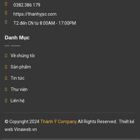
0382.386.179
https://thanhyjsc.com
T2 đến CN từ 8:00AM - 17:00PM
Danh Mục
Về chúng tôi
Sản phẩm
Tin tức
Thư viện
Liên hệ
© Copyright 2024
Thành Ý Company
All Rights Reserved.. Thiết kế
web
Vinaweb.vn