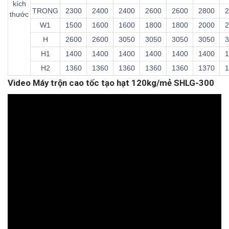
kích
TRONG
2300
2400
2400
2600
2600
2800
2
thước
W1
1500
1600
1600
1800
1800
2000
2
H
2600
2600
3050
3050
3050
3050
3
H1
1400
1400
1400
1400
1400
1400
1
H2
1360
1360
1360
1360
1360
1370
1
Video Máy trộn cao tốc tạo hạt 120kg/mẻ SHLG-300