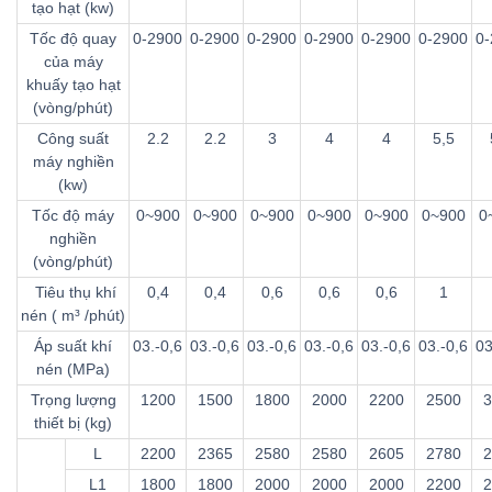
tạo hạt (kw)
Tốc độ quay
0-2900
0-2900
0-2900
0-2900
0-2900
0-2900
0-
của máy
khuấy tạo hạt
(vòng/phút)
Công suất
2.2
2.2
3
4
4
5,5
máy nghiền
(kw)
Tốc độ máy
0~900
0~900
0~900
0~900
0~900
0~900
0
nghiền
(vòng/phút)
Tiêu thụ khí
0,4
0,4
0,6
0,6
0,6
1
nén ( m³ /phút)
Áp suất khí
03.-0,6
03.-0,6
03.-0,6
03.-0,6
03.-0,6
03.-0,6
03
nén (MPa)
Trọng lượng
1200
1500
1800
2000
2200
2500
3
thiết bị (kg)
L
2200
2365
2580
2580
2605
2780
2
L1
1800
1800
2000
2000
2000
2200
2