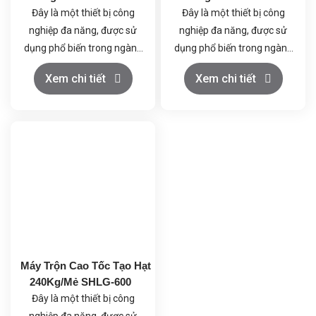
Đây là một thiết bị công
Đây là một thiết bị công
nghiệp đa năng, được sử
nghiệp đa năng, được sử
dụng phổ biến trong ngành
dụng phổ biến trong ngành
dược để chế biến các
dược để chế biến các
Xem chi tiết
Xem chi tiết
nguyên liệu dạng rắn. Với
nguyên liệu dạng rắn. Với
các chức năng như trộn và
các chức năng như trộn và
tạo hạt, máy này đóng vai
tạo hạt, máy này đóng vai
trò quan trọng trong quy
trò quan trọng trong quy
trình sản xuất, không chỉ
trình sản xuất, không chỉ
trong lĩnh vực dược phẩm
trong lĩnh vực dược phẩm
mà còn trong các ngành
mà còn trong các ngành
công nghiệp thực phẩm và
công nghiệp thực phẩm và
hóa chất.
hóa chất.
Máy Trộn Cao Tốc Tạo Hạt
240Kg/Mẻ SHLG-600
Đây là một thiết bị công