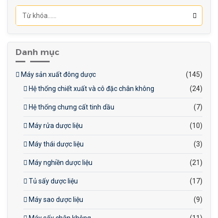
630×265×530mm
Trọng lượng máy: Khoảng
25kg
Trọng lượng đóng gói:
Danh mục
Khoảng 29kg
Máy sản xuất đông dược
(145)
Hệ thống chiết xuất và cô đặc chân không
(24)
Hệ thống chưng cất tinh dầu
(7)
Máy rửa dược liệu
(10)
Máy thái dược liệu
(3)
Máy nghiền dược liệu
(21)
Tủ sấy dược liệu
(17)
Máy sao dược liệu
(9)