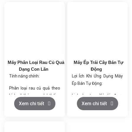
Máy Phân Loại Rau Củ Quả
Máy Ép Trái Cây Bán Tự
Dạng Con Lăn
Động
Tính năng chính:
Lợi Ích Khi Ứng Dụng Máy
Ép Bán Tự Động:
Phân loại rau củ quả theo
kích cỡ thông qua hệ thống
Linh hoạt – Xử lý được
con lăn giãn cách tự động.
nhiều loại trái cây khác
Xem chi tiết
Xem chi tiết
nhau.
Vận hành tự động, dễ điều
Tiết kiệm – Giảm chi phí
chỉnh thông số kỹ thuật
nhân công so với ép thủ
theo nhu cầu.