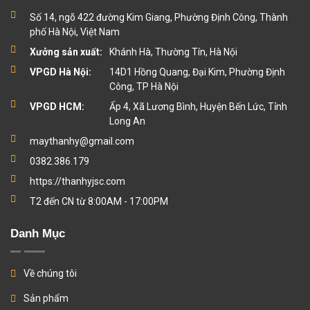
Số 14, ngõ 422 đường Kim Giang, Phường Định Công, Thành
phố Hà Nội, Việt Nam
Xưởng sản xuất:
Khánh Hà, Thường Tín, Hà Nội
VPGD Hà Nội:
14D1 Hồng Quang, Đại Kim, Phường Định
Công, TP Hà Nội
VPGD HCM:
Ấp 4, Xã Lương Bình, Huyện Bến Lức, Tỉnh
Long An
maythanhy@gmail.com
0382.386.179
https://thanhyjsc.com
T2 đến CN từ 8:00AM - 17:00PM
Danh Mục
Về chúng tôi
Sản phẩm