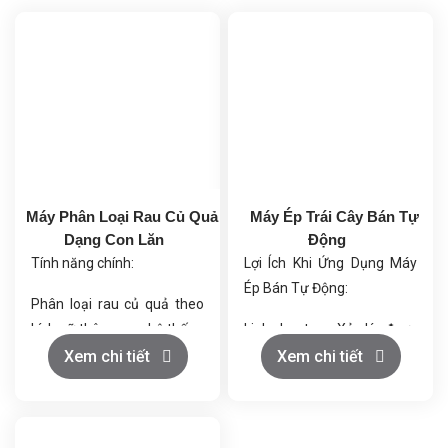
Máy Phân Loại Rau Củ Quả
Máy Ép Trái Cây Bán Tự
Dạng Con Lăn
Động
Tính năng chính:
Lợi Ích Khi Ứng Dụng Máy
Ép Bán Tự Động:
Phân loại rau củ quả theo
kích cỡ thông qua hệ thống
Linh hoạt – Xử lý được
con lăn giãn cách tự động.
nhiều loại trái cây khác
Xem chi tiết
Xem chi tiết
nhau.
Vận hành tự động, dễ điều
Tiết kiệm – Giảm chi phí
chỉnh thông số kỹ thuật
nhân công so với ép thủ
theo nhu cầu.