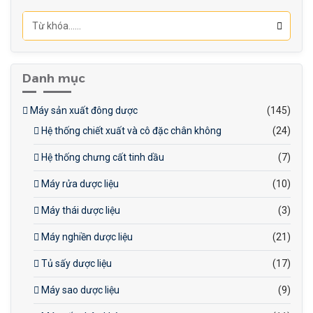
630×265×530mm
Trọng lượng máy: Khoảng
25kg
Trọng lượng đóng gói:
Danh mục
Khoảng 29kg
Máy sản xuất đông dược
(145)
Hệ thống chiết xuất và cô đặc chân không
(24)
Hệ thống chưng cất tinh dầu
(7)
Máy rửa dược liệu
(10)
Máy thái dược liệu
(3)
Máy nghiền dược liệu
(21)
Tủ sấy dược liệu
(17)
Máy sao dược liệu
(9)