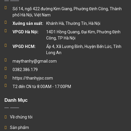
Số 14, ngõ 422 đường Kim Giang, Phường Định Công, Thành
phố Hà Nội, Việt Nam
Xưởng sản xuất:
Khánh Hà, Thường Tín, Hà Nội
VPGD Hà Nội:
14D1 Hồng Quang, Đại Kim, Phường Định
Công, TP Hà Nội
VPGD HCM:
Ấp 4, Xã Lương Bình, Huyện Bến Lức, Tỉnh
Long An
maythanhy@gmail.com
0382.386.179
https://thanhyjsc.com
T2 đến CN từ 8:00AM - 17:00PM
Danh Mục
Về chúng tôi
Sản phẩm