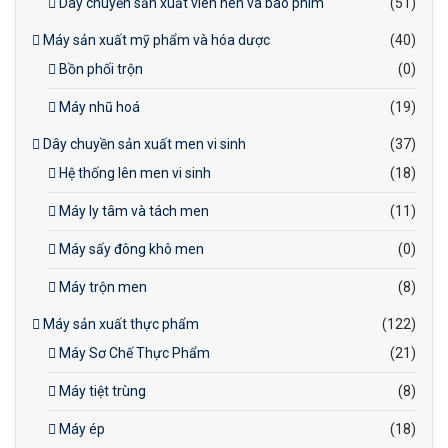
Dây chuyền sản xuất viên nén và bao phim
(51)
Máy sản xuất mỹ phẩm và hóa dược
(40)
Bồn phối trộn
(0)
Máy nhũ hoá
(19)
Dây chuyền sản xuất men vi sinh
(37)
Hệ thống lên men vi sinh
(18)
Máy ly tâm và tách men
(11)
Máy sấy đông khô men
(0)
Máy trộn men
(8)
Máy sản xuất thực phẩm
(122)
Máy Sơ Chế Thực Phẩm
(21)
Máy tiệt trùng
(8)
Máy ép
(18)