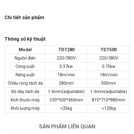
Chi tiết sản phẩm
Thông số kỹ thuật
Model
TDT280
TDT500
Nguồn điện
220/380V
220/380V
Công suất
0.37kw
0.75kw
Năng suất
18m/min
18m/min
Chiều rộng tách da
280mm
500mm
Độ dày tách da
1-6mm(adjustable)
1-6mm(adjustable)
Kích thước máy
530*500*460mm
815*710*880mm
Khối lượng máy
≈35kg
≈120kg
SẢN PHẨM LIÊN QUAN