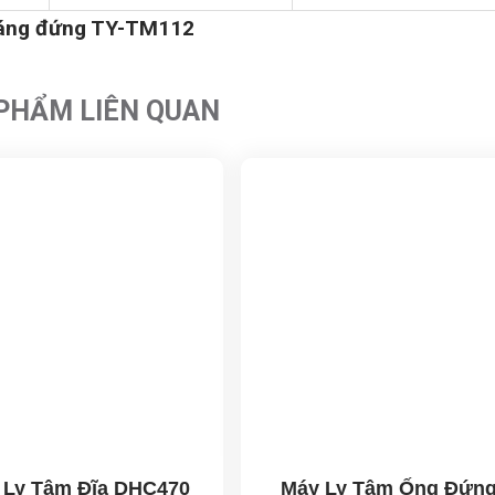
 dáng đứng TY-TM112
PHẨM LIÊN QUAN
 Ly Tâm Đĩa DHC470
Máy Ly Tâm Ống Đứn