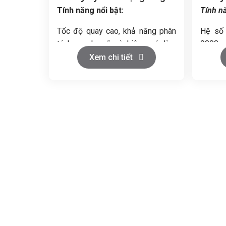
Tính năng nổi bật:
Tính n
Tốc độ quay cao, khả năng phân
Hệ số 
tách mạnh mẽ và hiệu quả làm
9000, c
sạch vượt trội
trội.
Xem chi tiết
Thiết kế nhỏ gọn, vận hành ổn
Công su
định, độ ồn thấp
đến 3 m
Dễ sử dụng, thuận tiện cho việc vệ
Tự độn
sinh và bảo trì
PLC, hi
Ứng dụng linh hoạt cho nhiều loại
Tiện íc
nguyên liệu và ngành sản xuất
vệ sin
khác nhau
nhân lự