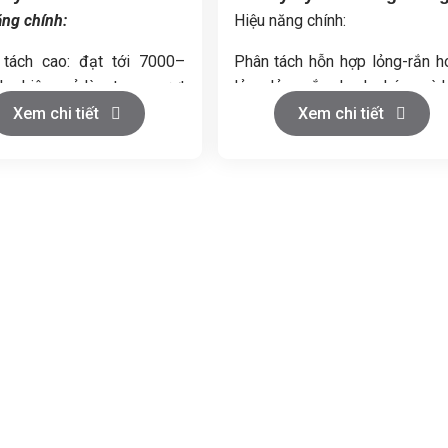
ăng chính:
Hiệu năng chính:
tách cao: đạt tới 7000–
Phân tách hỗn hợp lỏng-rắn h
ho hiệu quả làm trong vượt
lỏng-lỏng-rắn nhanh chóng và 
quả.
Xem chi tiết
Xem chi tiết
ất xử lý linh hoạt: từ 0,5
Chất lỏng sạch được xả qua 
³/giờ.
trên, cặn rắn bám vào thành trố
g hóa hiện đại: điều khiển
Khi đầy cặn, máy tự động d
ển thị màn hình cảm ứng.
để vệ sinh trống.
h vận hành: xả bã tự động,
Động cơ mạnh mẽ giúp máy h
h tại chỗ (CIP), tiết kiệm
động ổn định với công suất lớn
c.