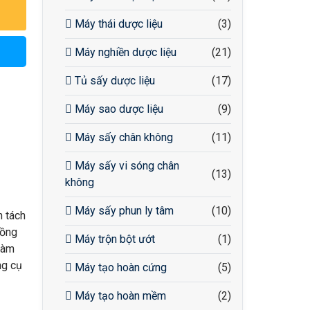
Máy thái dược liệu
(3)
Máy nghiền dược liệu
(21)
Tủ sấy dược liệu
(17)
Máy sao dược liệu
(9)
Máy sấy chân không
(11)
Máy sấy vi sóng chân
(13)
không
Máy sấy phun ly tâm
(10)
n tách
lồng
Máy trộn bột ướt
(1)
làm
ng cụ
Máy tạo hoàn cứng
(5)
Máy tạo hoàn mềm
(2)