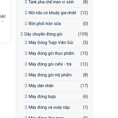
Tank pha chế men vi sinh
(8)
Nồi nấu có khuấy gia nhiệt
(12)
oặc
hiệu
Bồn phối trộn sữa
(0)
Dây chuyền đóng gói
(159)
cửa
ng.
Máy Đóng Tuýp Viên Sủi
(5)
ừng
Máy đóng gói thực phẩm
(15)
oạt
Máy đóng gói cafe - trà
(12)
.
Máy đóng gói mỹ phẩm
(8)
Máy dán nhãn
(17)
Máy đóng tuýp
(6)
Máy đóng và xoáy nắp
(1)