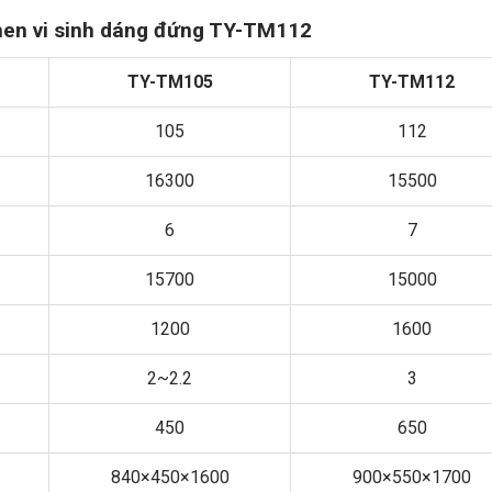
men vi sinh dáng đứng TY-TM112
TY-TM105
TY-TM112
105
112
16300
15500
6
7
15700
15000
1200
1600
2~2.2
3
450
650
840×450×1600
900×550×1700