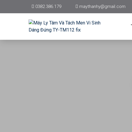
0382.386.179
maythanhy@gmail.com