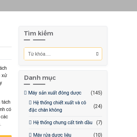
h
Tìm kiếm
ách
g xử
Danh mục
y
Máy sản xuất đông dược
(145)
à tách
Hệ thống chiết xuất và cô
(24)
inh có
đặc chân không
 các
Hệ thống chưng cất tinh dầu
(7)
.
Máy rửa dược liệu
(10)