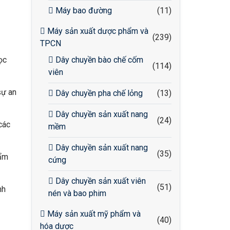
Máy bao đường
(11)
Máy sản xuất dược phẩm và
(239)
TPCN
ọc
Dây chuyền bào chế cốm
(114)
viên
sự an
Dây chuyền pha chế lỏng
(13)
Dây chuyền sản xuất nang
(24)
các
mềm
Dây chuyền sản xuất nang
(35)
hẩm
cứng
Dây chuyền sản xuất viên
(51)
nh
nén và bao phim
Máy sản xuất mỹ phẩm và
(40)
hóa dược