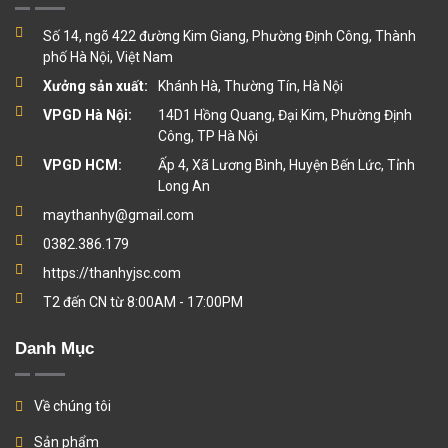
Số 14, ngõ 422 đường Kim Giang, Phường Định Công, Thành
phố Hà Nội, Việt Nam
Xưởng sản xuất:
Khánh Hà, Thường Tín, Hà Nội
VPGD Hà Nội:
14D1 Hồng Quang, Đại Kim, Phường Định
Công, TP Hà Nội
VPGD HCM:
Ấp 4, Xã Lương Bình, Huyện Bến Lức, Tỉnh
Long An
maythanhy@gmail.com
0382.386.179
https://thanhyjsc.com
T2 đến CN từ 8:00AM - 17:00PM
Danh Mục
Về chúng tôi
Sản phẩm