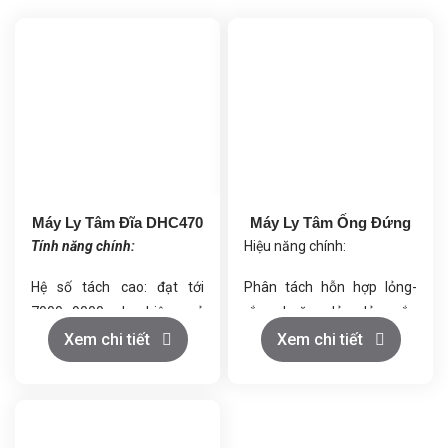
Máy Ly Tâm Đĩa DHC470
Máy Ly Tâm Ống Đứng
Tính năng chính:
Hiệu năng chính:
Hệ số tách cao: đạt tới
Phân tách hỗn hợp lỏng-
7000–9000, cho hiệu quả
rắn hoặc lỏng-lỏng-rắn
làm trong vượt trội.
nhanh chóng và hiệu quả.
Xem chi tiết
Xem chi tiết
Công suất xử lý linh hoạt: từ
Chất lỏng sạch được xả qua
0,5 đến 3 m³/giờ.
cửa trên, cặn rắn bám vào
Tự động hóa hiện đại: điều
thành trống.
khiển PLC, hiển thị màn
Khi đầy cặn, máy tự động