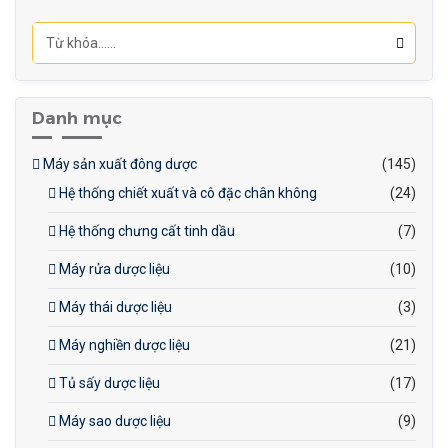
Bảo trì dễ dàng, chi phí
thấp, nhờ hệ thống truyền
động dây đai và vật liệu bền
bỉ.
Danh mục
Máy sản xuất đông dược
(145)
Hệ thống chiết xuất và cô đặc chân không
(24)
Hệ thống chưng cất tinh dầu
(7)
Máy rửa dược liệu
(10)
Máy thái dược liệu
(3)
Máy nghiền dược liệu
(21)
Tủ sấy dược liệu
(17)
Máy sao dược liệu
(9)