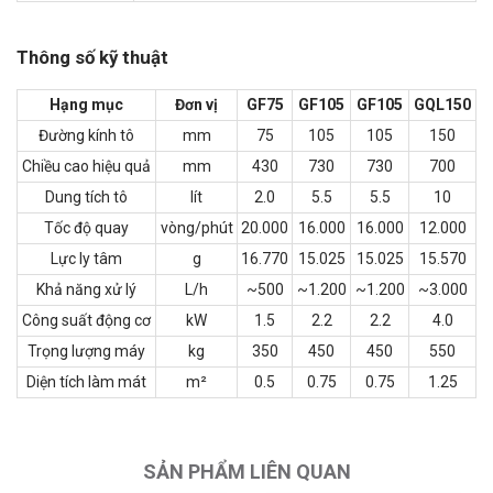
Thông số kỹ thuật
Hạng mục
Đơn vị
GF75
GF105
GF105
GQL150
Đường kính tô
mm
75
105
105
150
Chiều cao hiệu quả
mm
430
730
730
700
Dung tích tô
lít
2.0
5.5
5.5
10
Tốc độ quay
vòng/phút
20.000
16.000
16.000
12.000
Lực ly tâm
g
16.770
15.025
15.025
15.570
Khả năng xử lý
L/h
~500
~1.200
~1.200
~3.000
Công suất động cơ
kW
1.5
2.2
2.2
4.0
Trọng lượng máy
kg
350
450
450
550
Diện tích làm mát
m²
0.5
0.75
0.75
1.25
SẢN PHẨM LIÊN QUAN