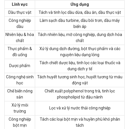
Lĩnh vực
Ứng dụng
Dầu thực vật
Tách và tinh lọc dầu dừa, dầu ăn, dầu thực vật
Công nghiệp
Làm sạch dầu turbine, dầu bôi trơn, dầu máy
dầu
biến áp
Nhiên liệu & hóa
Tách nhiên liệu, mỡ công nghiệp, dung dịch hóa
chất
chất
Thực phẩm &
Xử lý dung dịch đường, bột thực phẩm và các
đồ uống
nguyên liệu dạng lỏng
Tách chiết dược liệu, tinh lọc các loại thuốc và
Dược phẩm
dung dịch y tế
Công nghệ sinh
Tách huyết tương sinh học, huyết tương từ máu
học
động vật
Chế biến nông
Chiết xuất polyphenol trong trà, tinh lọc
sản
phospholipid từ đậu nành
Xử lý môi
Lọc và xử lý nước thải công nghiệp
trường
Công nghiệp
Tách các loại bột mịn và huyền phù khó phân
bột mịn
tách