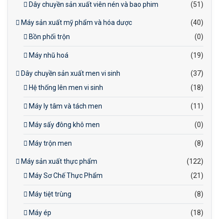
Dây chuyền sản xuất viên nén và bao phim
(51)
Máy sản xuất mỹ phẩm và hóa dược
(40)
Bồn phối trộn
(0)
Máy nhũ hoá
(19)
Dây chuyền sản xuất men vi sinh
(37)
Hệ thống lên men vi sinh
(18)
Máy ly tâm và tách men
(11)
Máy sấy đông khô men
(0)
Máy trộn men
(8)
Máy sản xuất thực phẩm
(122)
Máy Sơ Chế Thực Phẩm
(21)
Máy tiệt trùng
(8)
Máy ép
(18)