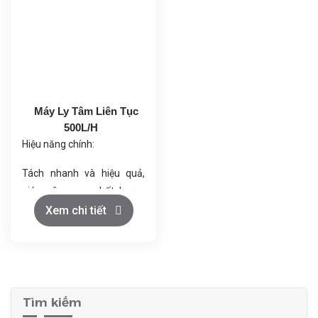
hình cảm ứng.
dừng để vệ sinh trống.
Tiện ích vận hành: xả bã tự
Động cơ mạnh mẽ giúp
động, vệ sinh tại chỗ (CIP),
máy hoạt động ổn định với
tiết kiệm nhân lực.
công suất lớn.
Máy Ly Tâm Liên Tục
500L/H
Hiệu năng chính:
Tách nhanh và hiệu quả,
giúp nâng cao chất lượng
sản phẩm.
Xem chi tiết
Hoạt động ổn định, ít rung
lắc, nhờ kiểm tra cân bằng
chính xác.
Tự động hóa cao, nhờ điều
khiển PLC Siemens và hệ
Tìm kiếm
thống tự làm sạch.