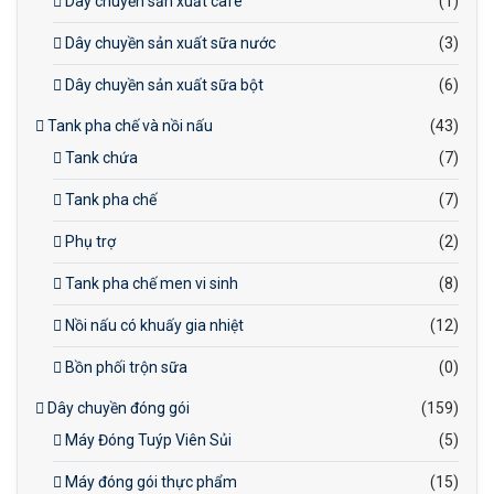
Dây chuyền sản xuất cafe
(1)
Dây chuyền sản xuất sữa nước
(3)
Dây chuyền sản xuất sữa bột
(6)
Tank pha chế và nồi nấu
(43)
Tank chứa
(7)
Tank pha chế
(7)
Phụ trợ
(2)
Tank pha chế men vi sinh
(8)
Nồi nấu có khuấy gia nhiệt
(12)
Bồn phối trộn sữa
(0)
Dây chuyền đóng gói
(159)
Máy Đóng Tuýp Viên Sủi
(5)
Máy đóng gói thực phẩm
(15)