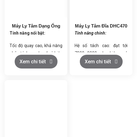
Máy Ly Tâm Dạng Ống
Máy Ly Tâm Đĩa DHC470
Tính năng nổi bật:
Tính năng chính:
Tốc độ quay cao, khả năng
Hệ số tách cao: đạt tới
phân tách mạnh mẽ và hiệu
7000–9000, cho hiệu quả
quả làm sạch vượt trội
làm trong vượt trội.
Xem chi tiết
Xem chi tiết
Thiết kế nhỏ gọn, vận hành
Công suất xử lý linh hoạt: từ
ổn định, độ ồn thấp
0,5 đến 3 m³/giờ.
Dễ sử dụng, thuận tiện cho
Tự động hóa hiện đại: điều
việc vệ sinh và bảo trì
khiển PLC, hiển thị màn
Ứng dụng linh hoạt cho
hình cảm ứng.
nhiều loại nguyên liệu và
Tiện ích vận hành: xả bã tự
ngành sản xuất khác nhau
động, vệ sinh tại chỗ (CIP),
tiết kiệm nhân lực.