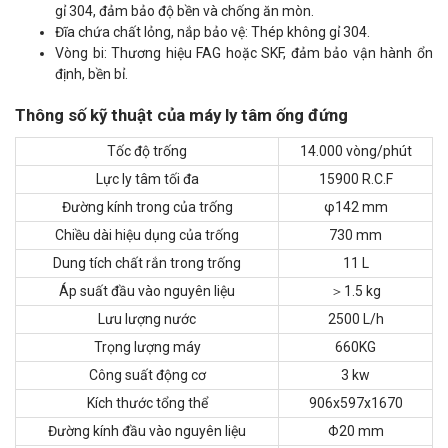
gỉ 304, đảm bảo độ bền và chống ăn mòn.
Đĩa chứa chất lỏng, nắp bảo vệ: Thép không gỉ 304.
Vòng bi: Thương hiệu FAG hoặc SKF, đảm bảo vận hành ổn
định, bền bỉ.
Thông số kỹ thuật của máy ly tâm ống đứng
Tốc độ trống
14.000 vòng/phút
Lực ly tâm tối đa
15900 R.C.F
Đường kính trong của trống
φ142 mm
Chiều dài hiệu dụng của trống
730 mm
Dung tích chất rắn trong trống
11 L
Áp suất đầu vào nguyên liệu
＞1.5 kg
Lưu lượng nước
2500 L/h
Trọng lượng máy
660KG
Công suất động cơ
3 kw
Kích thước tổng thể
906x597x1670
Đường kính đầu vào nguyên liệu
Φ20 mm