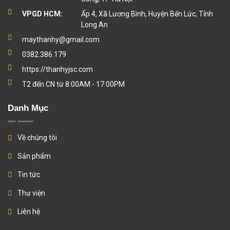
VPGD HCM:
Ấp 4, Xã Lương Bình, Huyện Bến Lức, Tỉnh
Long An
maythanhy@gmail.com
0382.386.179
https://thanhyjsc.com
T2 đến CN từ 8:00AM - 17:00PM
Danh Mục
Về chúng tôi
Sản phẩm
Tin tức
Thư viện
Liên hệ