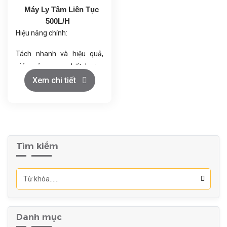
Máy Ly Tâm Liên Tục
500L/H
Hiệu năng chính:
Tách nhanh và hiệu quả,
giúp nâng cao chất lượng
sản phẩm.
Xem chi tiết
Hoạt động ổn định, ít rung
lắc, nhờ kiểm tra cân bằng
chính xác.
Tự động hóa cao, nhờ điều
khiển PLC Siemens và hệ
Tìm kiếm
thống tự làm sạch.
Bảo trì dễ dàng, chi phí
thấp, nhờ hệ thống truyền
động dây đai và vật liệu bền
bỉ.
Danh mục