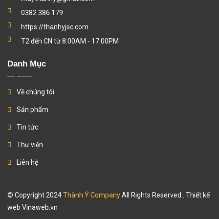
0382.386.179
https://thanhyjsc.com
T2 đến CN từ 8:00AM - 17:00PM
Danh Mục
Về chúng tôi
Sản phẩm
Tin tức
Thư viện
Liên hệ
© Copyright 2024
Thành Ý Company
All Rights Reserved.. Thiết kế
web
Vinaweb.vn