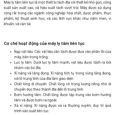
Máy ly tâm liên tục là một thiết bị tách đĩa với thiết kế nhỏ gọn, công
suất sản xuất cao, và hiệu suất tách vượt trội. Máy được sử dụng
rộng rãi trong các ngành công nghiệp hóa chất, dược phẩm, thực
phẩm, kỹ thuật sinh học, và các lĩnh vực khác như nấm men, vi
khuẩn, và vận tải.
Cơ chế hoạt động của máy ly tâm liên tục
Nạp vật liệu: Các vật liệu cần tách được đưa vào phần lõi của
máy, bên trong trống.
Lực ly tâm: Dưới lực ly tâm mạnh, vật liệu được tách ra bởi
nhóm các bó đĩa.
Xỉ nặng và lắng đọng: Xỉ nặng tích tụ trong vùng lắng đọng,
với lỗ trung tính của đĩa làm giao diện.
Chất lỏng di chuyển: Chất lỏng có trọng lượng riêng nhỏ di
chuyển dọc theo thành đĩa đến lỗ trung tính.
Bơm hướng tâm: Chất lỏng được tập trung vào bơm hướng
tâm và được bơm ra ngoài.
Xả xỉ nặng: Xỉ nặng được xả ra thường xuyên, duy trì quá
trình sản xuất liên tục.