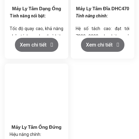
Máy Ly Tâm Dạng Ống
Máy Ly Tâm Đĩa DHC470
Tính năng nổi bật:
Tính năng chính:
Tốc độ quay cao, khả năng
Hệ số tách cao: đạt tới
phân tách mạnh mẽ và hiệu
7000–9000, cho hiệu quả
quả làm sạch vượt trội
làm trong vượt trội.
Xem chi tiết
Xem chi tiết
Thiết kế nhỏ gọn, vận hành
Công suất xử lý linh hoạt: từ
ổn định, độ ồn thấp
0,5 đến 3 m³/giờ.
Dễ sử dụng, thuận tiện cho
Tự động hóa hiện đại: điều
việc vệ sinh và bảo trì
khiển PLC, hiển thị màn
Ứng dụng linh hoạt cho
hình cảm ứng.
nhiều loại nguyên liệu và
Tiện ích vận hành: xả bã tự
ngành sản xuất khác nhau
động, vệ sinh tại chỗ (CIP),
tiết kiệm nhân lực.
Máy Ly Tâm Ống Đứng
Hiệu năng chính: