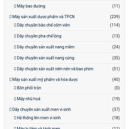
Máy bao đường
(11)
Máy sản xuất dược phẩm và TPCN
(239)
Dây chuyền bào chế cốm viên
(114)
Dây chuyền pha chế lỏng
(13)
Dây chuyền sản xuất nang mềm
(24)
Dây chuyền sản xuất nang cứng
(35)
Dây chuyền sản xuất viên nén và bao phim
(51)
Máy sản xuất mỹ phẩm và hóa dược
(40)
Bồn phối trộn
(0)
Máy nhũ hoá
(19)
Dây chuyền sản xuất men vi sinh
(37)
Hệ thống lên men vi sinh
(18)
Máy ly tâm và tách men
(11)