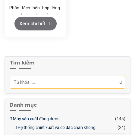
Phân tách hỗn hợp lỏng-
rắn hoặc lỏng-lỏng-rắn
nhanh chóng và hiệu quả.
Xem chi tiết
Chất lỏng sạch được xả qua
cửa trên, cặn rắn bám vào
thành trống.
Khi đầy cặn, máy tự động
dừng để vệ sinh trống.
Tìm kiếm
Động cơ mạnh mẽ giúp
máy hoạt động ổn định với
công suất lớn.
Danh mục
Máy sản xuất đông dược
(145)
Hệ thống chiết xuất và cô đặc chân không
(24)