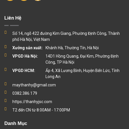
Liên Hệ
Số 14, ngõ 422 đường Kim Giang, Phường Định Công, Thành
phố Hà Nội, Việt Nam
Xưởng sản xuất:
Khánh Hà, Thường Tín, Hà Nội
VPGD Hà Nội:
14D1 Hồng Quang, Đại Kim, Phường Định
Công, TP Hà Nội
VPGD HCM:
Ấp 4, Xã Lương Bình, Huyện Bến Lức, Tỉnh
Long An
maythanhy@gmail.com
0382.386.179
https://thanhyjsc.com
T2 đến CN từ 8:00AM - 17:00PM
Danh Mục