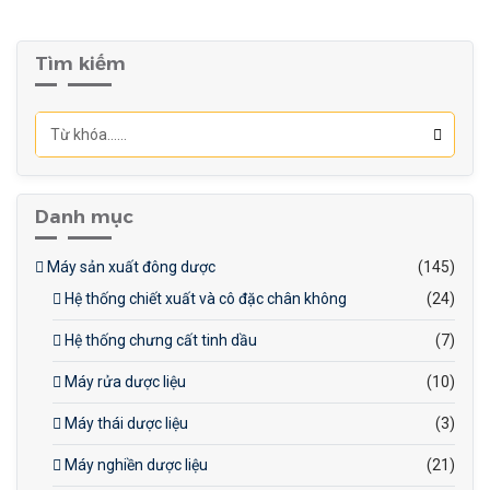
Điện áp: 380/220V,
50/60Hz, 10kW
Tìm kiếm
Tiếng ồn: <75dB
Kích thước
máy: 1500x1350x2100mm
Khối lượng tịnh: 1600kg
Danh mục
Máy sản xuất đông dược
(145)
Hệ thống chiết xuất và cô đặc chân không
(24)
Hệ thống chưng cất tinh dầu
(7)
Máy rửa dược liệu
(10)
Máy thái dược liệu
(3)
Máy nghiền dược liệu
(21)