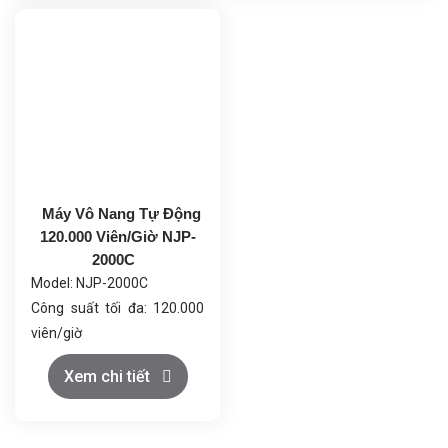
1140x700x1630mm
Tổng công suất: 4.0kW
Trọng lượng tổng: 520kg
Máy Vô Nang Tự Động
120.000 Viên/Giờ NJP-
2000C
Model: NJP-2000C
Công suất tối đa: 120.000
viên/giờ
Phù hợp với kích thước viên
Xem chi tiết
nang: 00#-5# và hộp an
toàn
Số lỗ khuôn: 18