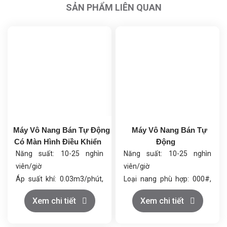
SẢN PHẨM LIÊN QUAN
Máy Vô Nang Bán Tự Động
Máy Vô Nang Bán Tự
Có Màn Hình Điều Khiển
Động
Năng suất: 10-25 nghìn
Năng suất: 10-25 nghìn
viên/giờ
viên/giờ
Áp suất khí: 0.03m3/phút,
Loại nang phù hợp: 000#,
0.7Mpa
00L#, 00#, 0L#, 0-5#, nang
Xem chi tiết
Xem chi tiết
Tổng công suất: 4.0kW
sản xuất bằng máy
Kích thước (DxRxC):
Chất liệu: Thép không gỉ