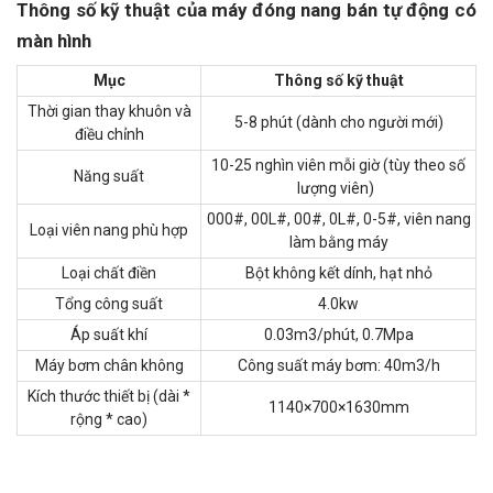
Thông số kỹ thuật của máy đóng nang bán tự động có
màn hình
Mục
Thông số kỹ thuật
Thời gian thay khuôn và
5-8 phút (dành cho người mới)
điều chỉnh
10-25 nghìn viên mỗi giờ (tùy theo số
Năng suất
lượng viên)
000#, 00L#, 00#, 0L#, 0-5#, viên nang
Loại viên nang phù hợp
làm bằng máy
Loại chất điền
Bột không kết dính, hạt nhỏ
Tổng công suất
4.0kw
Áp suất khí
0.03m3/phút, 0.7Mpa
Máy bơm chân không
Công suất máy bơm: 40m3/h
Kích thước thiết bị (dài *
1140×700×1630mm
rộng * cao)