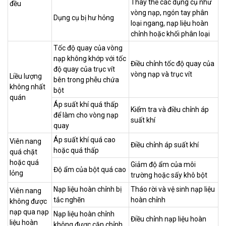
Thay thế các dụng cụ như
đều
vòng nạp, ngón tay phân
Dụng cụ bị hư hỏng
loại ngang, nạp liệu hoàn
chỉnh hoặc khối phân loại
Tốc độ quay của vòng
nạp không khớp với tốc
Điều chỉnh tốc độ quay của
độ quay của trục vít
vòng nạp và trục vít
Liều lượng
bên trong phễu chứa
không nhất
bột
quán
Áp suất khí quá thấp
Kiểm tra và điều chỉnh áp
để làm cho vòng nạp
suất khí
quay
Áp suất khí quá cao
Viên nang
Điều chỉnh áp suất khí
hoặc quá thấp
quá chặt
hoặc quá
Giảm độ ẩm của môi
Độ ẩm của bột quá cao
lỏng
trường hoặc sấy khô bột
Nạp liệu hoàn chỉnh bị
Tháo rời và vệ sinh nạp liệu
Viên nang
tắc nghẽn
hoàn chỉnh
không được
nạp qua nạp
Nạp liệu hoàn chỉnh
Điều chỉnh nạp liệu hoàn
liệu hoàn
không được căn chỉnh