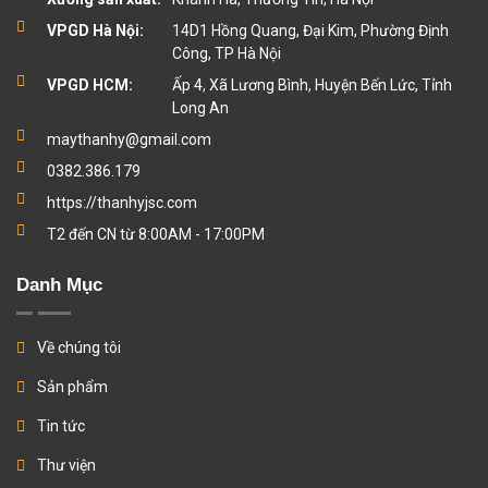
VPGD Hà Nội:
14D1 Hồng Quang, Đại Kim, Phường Định
Công, TP Hà Nội
VPGD HCM:
Ấp 4, Xã Lương Bình, Huyện Bến Lức, Tỉnh
Long An
maythanhy@gmail.com
0382.386.179
https://thanhyjsc.com
T2 đến CN từ 8:00AM - 17:00PM
Danh Mục
Về chúng tôi
Sản phẩm
Tin tức
Thư viện