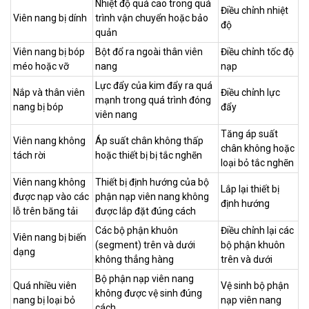
Nhiệt độ quá cao trong quá
Điều chỉnh nhiệt
Viên nang bị dính
trình vận chuyển hoặc bảo
độ
quản
Viên nang bị bóp
Bột đổ ra ngoài thân viên
Điều chỉnh tốc độ
méo hoặc vỡ
nang
nạp
Lực đẩy của kim đẩy ra quá
Nắp và thân viên
Điều chỉnh lực
mạnh trong quá trình đóng
nang bị bóp
đẩy
viên nang
Tăng áp suất
Viên nang không
Áp suất chân không thấp
chân không hoặc
tách rời
hoặc thiết bị bị tắc nghẽn
loại bỏ tắc nghẽn
Viên nang không
Thiết bị định hướng của bộ
Lắp lại thiết bị
được nạp vào các
phận nạp viên nang không
định hướng
lỗ trên băng tải
được lắp đặt đúng cách
Các bộ phận khuôn
Điều chỉnh lại các
Viên nang bị biến
(segment) trên và dưới
bộ phận khuôn
dạng
không thẳng hàng
trên và dưới
Bộ phận nạp viên nang
Quá nhiều viên
Vệ sinh bộ phận
không được vệ sinh đúng
nang bị loại bỏ
nạp viên nang
cách