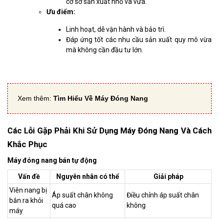
cơ sở sản xuất nhỏ và vừa.
Ưu điểm:
Linh hoạt, dễ vận hành và bảo trì.
Đáp ứng tốt các nhu cầu sản xuất quy mô vừa
mà không cần đầu tư lớn.
Xem thêm:
Tìm Hiểu Về Máy Đóng Nang
Các Lỗi Gặp Phải Khi Sử Dụng Máy Đóng Nang Và Cách
Khắc Phục
Máy đóng nang bán tự động
Vấn đề
Nguyên nhân có thể
Giải pháp
Viên nang bị
Áp suất chân không
Điều chỉnh áp suất chân
bắn ra khỏi
quá cao
không
máy