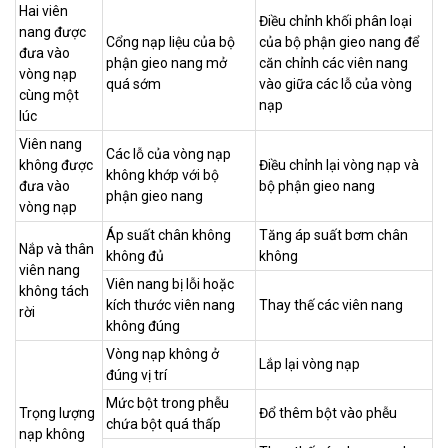
Hai viên
Điều chỉnh khối phân loại
nang được
Cổng nạp liệu của bộ
của bộ phận gieo nang để
đưa vào
phận gieo nang mở
căn chỉnh các viên nang
vòng nạp
quá sớm
vào giữa các lỗ của vòng
cùng một
nạp
lúc
Viên nang
Các lỗ của vòng nạp
không được
Điều chỉnh lại vòng nạp và
không khớp với bộ
đưa vào
bộ phận gieo nang
phận gieo nang
vòng nạp
Áp suất chân không
Tăng áp suất bơm chân
Nắp và thân
không đủ
không
viên nang
Viên nang bị lỗi hoặc
không tách
kích thước viên nang
Thay thế các viên nang
rời
không đúng
Vòng nạp không ở
Lắp lại vòng nạp
đúng vị trí
Mức bột trong phễu
Trọng lượng
Đổ thêm bột vào phễu
chứa bột quá thấp
nạp không