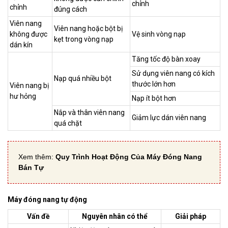
chỉnh
chỉnh
đúng cách
Viên nang
Viên nang hoặc bột bị
không được
Vệ sinh vòng nạp
kẹt trong vòng nạp
dán kín
Tăng tốc độ bàn xoay
Sử dụng viên nang có kích
Nạp quá nhiều bột
thước lớn hơn
Viên nang bị
hư hỏng
Nạp ít bột hơn
Nắp và thân viên nang
Giảm lực dán viên nang
quá chặt
Xem thêm:
Quy Trình Hoạt Động Của Máy Đóng Nang
Bán Tự
Máy đóng nang tự động
Vấn đề
Nguyên nhân có thể
Giải pháp