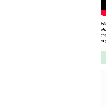
Với
ph
chu
ra 