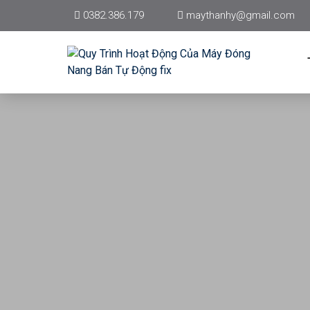
0382.386.179
maythanhy@gmail.com