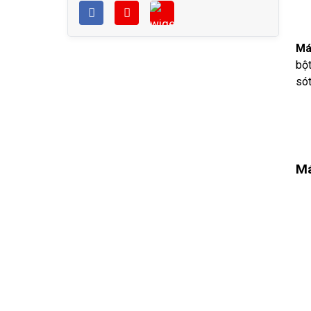
Má
bột
sót
Má