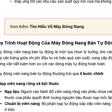
Đáp ứng tốt các nhu cầu sản xuất quy mô vừa mà không 
Xem thêm:
Tìm Hiểu Về Máy Đóng Nang
y Trình Hoạt Động Của Máy Đóng Nang Bán Tự Độ
y đóng viên nang bán tự động là một lựa chọn lý tưởng cho các
p cân bằng giữa chi phí đầu tư và hiệu quả sản xuất, cung cấp 
ng vẫn tiết kiệm hơn so với các dòng máy tự động hoàn toàn.
y đóng viên nang bán tự động thường trải qua
4 bước chính
:
 Nạp viên nang rỗng và bột thuốc
Nạp liệu
: Người vận hành đổ viên nang rỗng vào phễu chứa viê
thước của phễu quyết định lượng nguyên liệu được nạp mỗi lần
Chuẩn bị viên nang
: Bộ phận nạp tự động sắp xếp viên nang
ở trên.