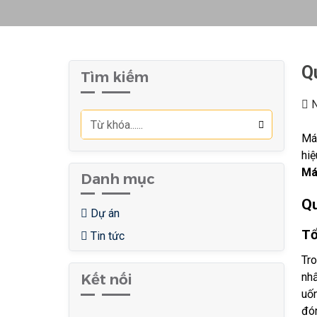
Q
Tìm kiếm
N
Máy
hiệ
Má
Danh mục
Qu
Dự án
Tổ
Tin tức
Tr
nh
Kết nối
uốn
đón