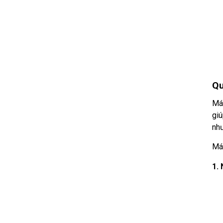
Qu
Má
giú
như
Má
1.