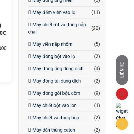
Máy đóng ống men
(5)
Máy đếm viên vào lọ
(11)
g
Máy chiết rót và đóng nắp
(20)
chai
00C
Máy viền nắp nhôm
(5)
000
Máy đóng bột vào lọ
(2)
iên
LIÊN HỆ
Máy đóng ống dung dịch
(3)
Máy đóng túi dung dịch
(2)
Hz,
Máy đóng gói bột, cốm
(9)
Máy chiết bột vào lon
(1)
c
Máy chiết và đóng hộp
(2)
Máy dán thùng caton
(2)