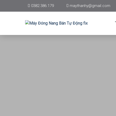
0382.386.179
maythanhy@gmail.com