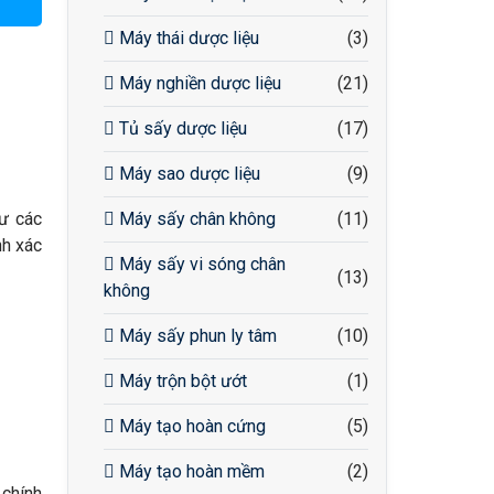
Máy thái dược liệu
(3)
Máy nghiền dược liệu
(21)
Tủ sấy dược liệu
(17)
Máy sao dược liệu
(9)
ư các
Máy sấy chân không
(11)
nh xác
Máy sấy vi sóng chân
(13)
không
Máy sấy phun ly tâm
(10)
Máy trộn bột ướt
(1)
Máy tạo hoàn cứng
(5)
Máy tạo hoàn mềm
(2)
 chính