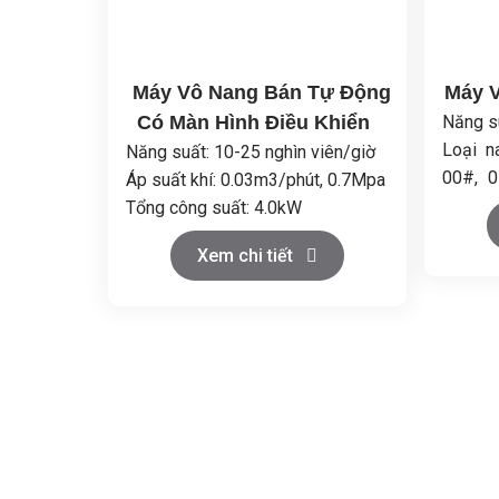
Máy Vô Nang Bán Tự Động
Máy 
Có Màn Hình Điều Khiển
Năng su
Loại n
Năng suất: 10-25 nghìn viên/giờ
00#, 0
Áp suất khí: 0.03m3/phút, 0.7Mpa
bằng 
Tổng công suất: 4.0kW
Chất li
Kích thước (DxRxC):
Xem chi tiết
Tổng c
1140x700x1630mm
Trọng 