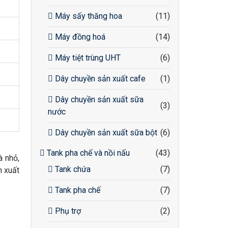
Máy sấy thăng hoa
(11)
Máy đồng hoá
(14)
Máy tiệt trùng UHT
(6)
Dây chuyền sản xuất cafe
(1)
Dây chuyền sản xuất sữa
(3)
nước
Dây chuyền sản xuất sữa bột
(6)
Tank pha chế và nồi nấu
(43)
 nhỏ,
Tank chứa
(7)
n xuất
Tank pha chế
(7)
Phụ trợ
(2)