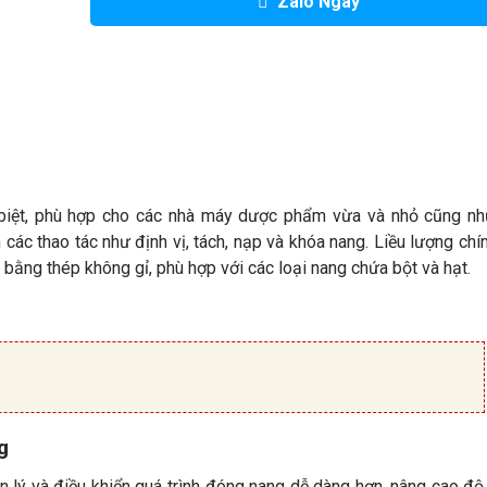
Zalo Ngay
 biệt, phù hợp cho các nhà máy dược phẩm vừa và nhỏ cũng nh
các thao tác như định vị, tách, nạp và khóa nang. Liều lượng chí
bằng thép không gỉ, phù hợp với các loại nang chứa bột và hạt.
g
lý và điều khiển quá trình đóng nang dễ dàng hơn, nâng cao độ