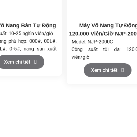
Vô Nang Bán Tự Động
Máy Vô Nang Tự Độn
ất: 10-25 nghìn viên/giờ
120.000 Viên/Giờ NJP-20
ang phù hợp: 000#, 00L#,
Model: NJP-2000C
L#, 0-5#, nang sản xuất
Công suất tối đa: 120.
máy
viên/giờ
Xem chi tiết
ệu: Thép không gỉ
Phù hợp với kích thước v
Xem chi tiết
ông suất: 4.0kW
nang: 00#-5# và hộp an toàn
lượng tổng: 520kg
Số lỗ khuôn: 18
Điện áp: 380/220V, 50/60
10kW
Tiếng ồn: <75dB
Kích thướ
máy: 1500x1350x2100mm
Khối lượng tịnh: 1600kg