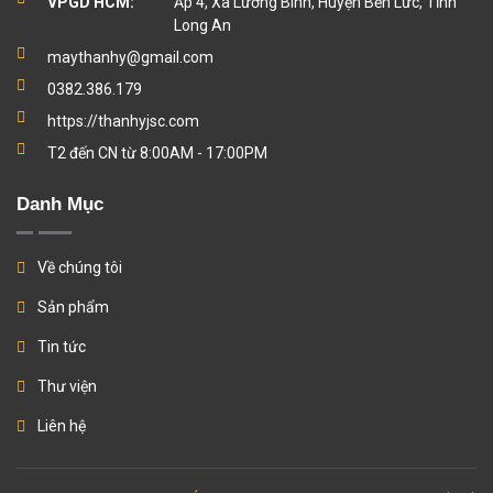
VPGD HCM:
Ấp 4, Xã Lương Bình, Huyện Bến Lức, Tỉnh
Long An
maythanhy@gmail.com
0382.386.179
https://thanhyjsc.com
T2 đến CN từ 8:00AM - 17:00PM
Danh Mục
Về chúng tôi
Sản phẩm
Tin tức
Thư viện
Liên hệ