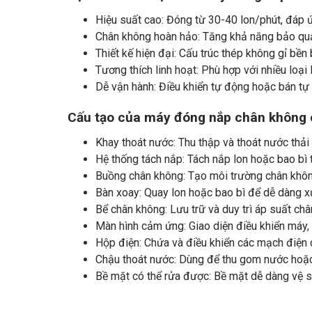
Hiệu suất cao: Đóng từ 30-40 lon/phút, đáp 
Chân không hoàn hảo: Tăng khả năng bảo quả
Thiết kế hiện đại: Cấu trúc thép không gỉ bền
Tương thích linh hoạt: Phù hợp với nhiều loại 
Dễ vận hành: Điều khiển tự động hoặc bán tự
Cấu tạo của máy đóng nắp chân không 
Khay thoát nước: Thu thập và thoát nước thải 
Hệ thống tách nắp: Tách nắp lon hoặc bao bì 
Buồng chân không: Tạo môi trường chân khôn
Bàn xoay: Quay lon hoặc bao bì để dễ dàng xử
Bể chân không: Lưu trữ và duy trì áp suất châ
Màn hình cảm ứng: Giao diện điều khiển máy, 
Hộp điện: Chứa và điều khiển các mạch điện 
Chậu thoát nước: Dùng để thu gom nước hoặc 
Bề mặt có thể rửa được: Bề mặt dễ dàng vệ s