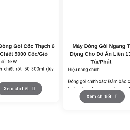
Đóng Gói Cốc Thạch 6
Máy Đóng Gói Ngang 
Chiết 5000 Cốc/Giờ
Động Cho Đồ Ăn Liền 1
uất: 5kW
Túi/Phút
h chiết rót: 50-300ml (tùy
Hiệu năng chính:
Đóng gói chính xác: Đảm bảo c
uất: 4500-5000 cốc/h
Xem chi tiết
lượng bao bì, niêm phong c
t làm việc: 6kg/cm²
chắn và không bị rò rỉ.
Xem chi tiết
liệu màng: PE/PET,
Dễ vận hành: Màn hình cảm 
,CPP/PE
và điều khiển tự động giúp t
hối lượng: 1200kg
tác nhanh chóng và dễ dàng.
h thước máy:
Ứng dụng đa dạng: Phù hợp 
1000x1750mm