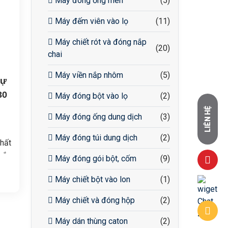
Máy đóng ống men
(5)
Máy đếm viên vào lọ
(11)
Máy chiết rót và đóng nắp
(20)
chai
Máy viền nắp nhôm
(5)
Tự
30
Máy đóng bột vào lọ
(2)
LIÊN HỆ
Máy đóng ống dung dịch
(3)
Máy đóng túi dung dịch
(2)
hất
hắc
Máy đóng gói bột, cốm
(9)
Máy chiết bột vào lon
(1)
ứng
hao
Máy chiết và đóng hộp
(2)
với
Máy dán thùng caton
(2)