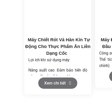
Máy Chiết Rót Và Hàn Kín Tự
Máy 
Động Cho Thực Phẩm Ăn Liền
Đầu 
Dạng Cốc
Công s
Thể tíc
Lợi ích khi sử dụng máy:
chỉnh)
Năng suất cao: Đảm bảo tiến độ
Năng s
sản xuất với số lượng lớn.
Áp suấ
Xem chi tiết
Vật 
Tiết kiệm nhân công: Vận hành
PA/PE
hoàn toàn tự động, không cần can
Tổng k
thiệp thủ công.
Kíc
Vệ sinh an toàn thực phẩm: Toàn
4000x