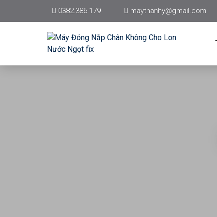
0382.386.179
maythanhy@gmail.com