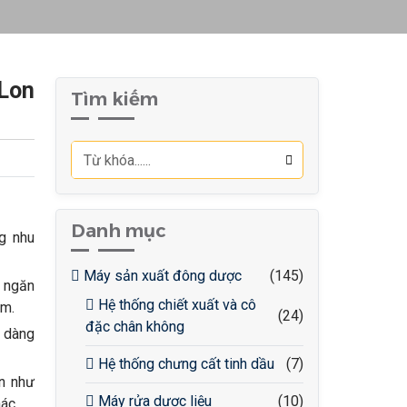
Lon
Tìm kiếm
Danh mục
g nhu
Máy sản xuất đông dược
(145)
 ngăn
Hệ thống chiết xuất và cô
ẩm.
(24)
đặc chân không
ễ dàng
Hệ thống chưng cất tinh dầu
(7)
on như
Máy rửa dược liệu
(10)
ác.