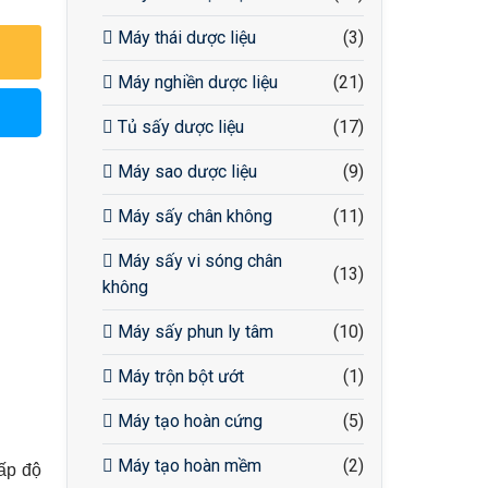
Máy thái dược liệu
(3)
Máy nghiền dược liệu
(21)
Tủ sấy dược liệu
(17)
Máy sao dược liệu
(9)
Máy sấy chân không
(11)
Máy sấy vi sóng chân
(13)
không
Máy sấy phun ly tâm
(10)
Máy trộn bột ướt
(1)
Máy tạo hoàn cứng
(5)
Máy tạo hoàn mềm
(2)
ấp độ