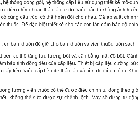
c, hệ thống đóng gói, hệ thống cấp liệu sử dụng thiết kế mô-đu
ợc điều chỉnh hoặc tháo lắp tự do. Việc bảo trì không ảnh hưở
 có cùng cấu trúc, có thể hoán đổi cho nhau. Cả áp suất chính
iên thuốc. Đế đặc biệt thiết kế cho các con lăn đảm bảo độ chí
a trên bàn khuôn để giữ cho bàn khuôn và viên thuốc luôn sạch.
t trên có thể tăng lưu lượng bột và cân bằng mật độ bột. Cán
m bảo tính đồng đều của cấp liệu. Thiết bị cấp liệu cưỡng bứ
 cấp liệu. Việc cấp liệu dễ tháo lắp và nền dễ điều chỉnh. Kh
 trọng lượng viên thuốc có thể được điều chỉnh tự động theo gi
ộng nếu không thể sửa được sự chênh lệch. Máy sẽ dừng tự độ