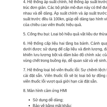
4. Hệ thống áp suất chính, hệ thống áp suất trướ
trúc đơn giản. Các bộ phận mô-đun này có thể đư
nhau và dễ dàng. Áp suất chính và áp suất trước
suất trước đều là 100kn, giúp dễ dàng tạo hình v
của chiều cao viên thuốc hiệu quả.
5. Cổng thu bụi: Loại bỏ hiệu quả vật liệu dư thừ
6. Hệ thống cấp liệu hai tầng ba bánh. Cánh quạ
dưới được sử dụng để cấp liệu và định lượng, đả
khiển lưu lượng bột và đảm bảo độ chính xác của
vùng chết trong buồng ép, dễ quan sát và vệ sinh.
7. Hệ thống loại bỏ viên thuốc lỗi: Sự chênh lệch
cài đặt sẵn. Viên thuốc lỗi sẽ bị loại bỏ tự đ
viên thuốc lỗi vượt quá giới hạn cài đặt sẵn.
8. Màn hình cảm ứng HMI
Sử dụng dễ dàng;
Bảo vệ bằng mật khẩu;