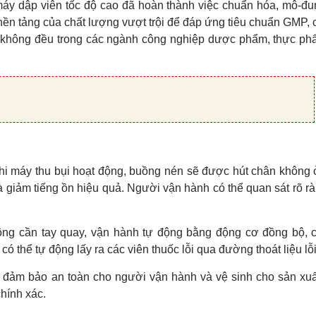
máy dập viên tốc độ cao đã hoàn thành việc chuẩn hóa, mô-đu
là nền tảng của chất lượng vượt trội để đáp ứng tiêu chuẩn GMP, 
và không đều trong các ngành công nghiệp dược phẩm, thực ph
Khi máy thu bụi hoạt động, buồng nén sẽ được hút chân không
 giảm tiếng ồn hiệu quả. Người vận hành có thể quan sát rõ r
hông cần tay quay, vận hành tự động bằng động cơ đồng bộ, c
ó thể tự động lấy ra các viên thuốc lỗi qua đường thoát liệu lỗi
t, đảm bảo an toàn cho người vận hành và vệ sinh cho sản xu
chính xác.