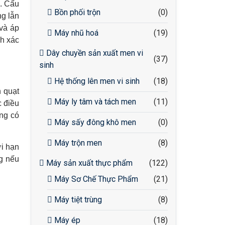
n. Cấu
Bồn phối trộn
(0)
ng lẫn
 và áp
Máy nhũ hoá
(19)
nh xác
Dây chuyền sản xuất men vi
(37)
sinh
Hệ thống lên men vi sinh
(18)
h quạt
Máy ly tâm và tách men
(11)
c điều
ông có
Máy sấy đông khô men
(0)
Máy trộn men
(8)
ới hạn
ng nếu
Máy sản xuất thực phẩm
(122)
Máy Sơ Chế Thực Phẩm
(21)
Máy tiệt trùng
(8)
Máy ép
(18)