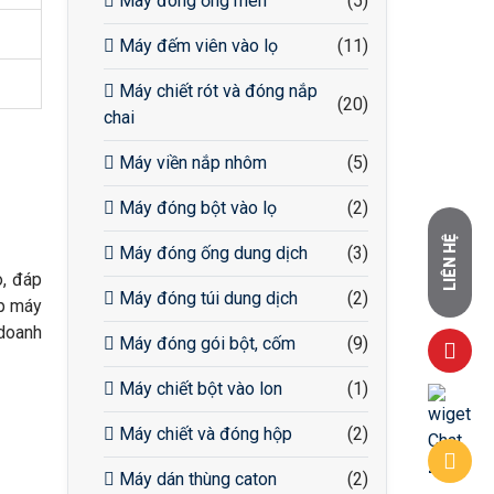
Máy đóng ống men
(5)
Máy đếm viên vào lọ
(11)
Máy chiết rót và đóng nắp
(20)
chai
Máy viền nắp nhôm
(5)
Máy đóng bột vào lọ
(2)
LIÊN HỆ
Máy đóng ống dung dịch
(3)
o, đáp
Máy đóng túi dung dịch
(2)
áp máy
 doanh
Máy đóng gói bột, cốm
(9)
Máy chiết bột vào lon
(1)
Máy chiết và đóng hộp
(2)
Máy dán thùng caton
(2)