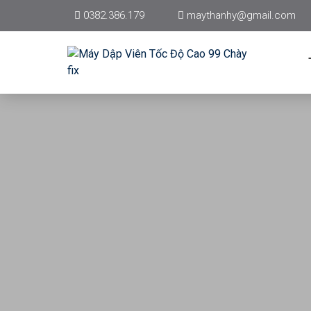
0382.386.179
maythanhy@gmail.com