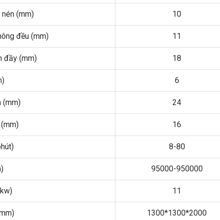
n nén (mm)
10
không đều (mm)
11
ền đầy (mm)
18
m)
6
a (mm)
24
 (mm)
16
hút)
8-80
)
95000-950000
(kw)
11
(mm)
1300*1300*2000