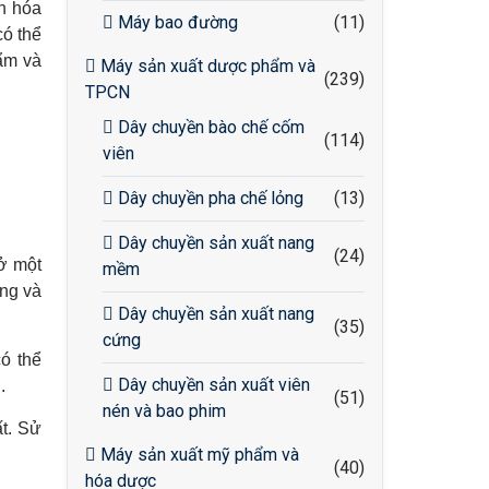
n hóa
Máy bao đường
(11)
có thể
ẩm và
Máy sản xuất dược phẩm và
(239)
TPCN
Dây chuyền bào chế cốm
(114)
viên
Dây chuyền pha chế lỏng
(13)
Dây chuyền sản xuất nang
(24)
 ở một
mềm
àng và
Dây chuyền sản xuất nang
(35)
cứng
ó thể
Dây chuyền sản xuất viên
.
(51)
nén và bao phim
ất. Sử
Máy sản xuất mỹ phẩm và
(40)
hóa dược