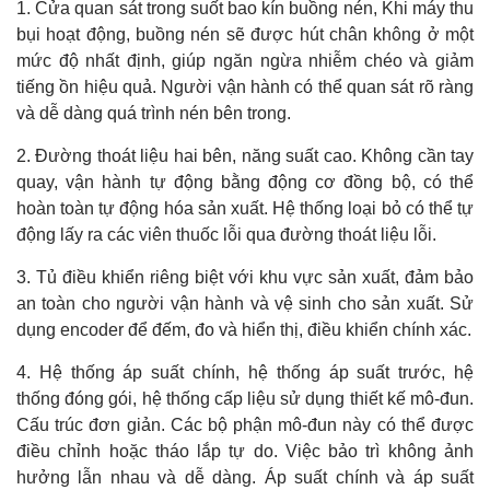
1.
Cửa quan sát trong suốt bao kín buồng nén, Khi máy thu
bụi hoạt động, buồng nén sẽ được hút chân không ở một
mức độ nhất định, giúp ngăn ngừa nhiễm chéo và giảm
tiếng ồn hiệu quả. Người vận hành có thể quan sát rõ ràng
và dễ dàng quá trình nén bên trong.
2. Đường thoát liệu hai bên, năng suất cao. Không cần tay
quay, vận hành tự động bằng động cơ đồng bộ, có thể
hoàn toàn tự động hóa sản xuất. Hệ thống loại bỏ có thể tự
động lấy ra các viên thuốc lỗi qua đường thoát liệu lỗi.
3.
Tủ điều khiển riêng biệt với khu vực sản xuất, đảm bảo
an toàn cho người vận hành và vệ sinh cho sản xuất. Sử
dụng encoder để đếm, đo và hiển thị, điều khiển chính xác.
4. Hệ thống áp suất chính, hệ thống áp suất trước, hệ
thống đóng gói, hệ thống cấp liệu sử dụng thiết kế mô-đun.
Cấu trúc đơn giản. Các bộ phận mô-đun này có thể được
điều chỉnh hoặc tháo lắp tự do. Việc bảo trì không ảnh
hưởng lẫn nhau và dễ dàng. Áp suất chính và áp suất