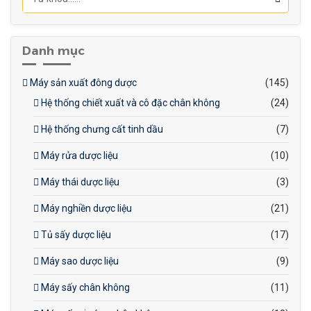
(vòng/phút): 8-80
Năng suất (viên/h): 62400-
624000
Danh mục
Công suất động cơ (kw): 11
Máy sản xuất đông dược
(145)
Hệ thống chiết xuất và cô đặc chân không
(24)
Hệ thống chưng cất tinh dầu
(7)
Máy rửa dược liệu
(10)
Máy thái dược liệu
(3)
Máy nghiền dược liệu
(21)
Tủ sấy dược liệu
(17)
Máy sao dược liệu
(9)
Máy sấy chân không
(11)