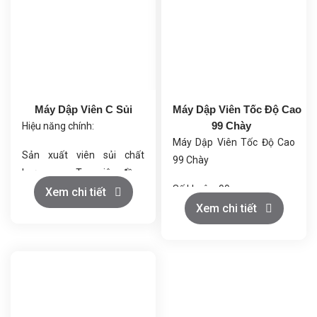
Máy Dập Viên C Sủi
Máy Dập Viên Tốc Độ Cao
99 Chày
Hiệu năng chính:
Máy Dập Viên Tốc Độ Cao
Sản xuất viên sủi chất
99 Chày
lượng cao: Tạo viên đồng
Số khuôn: 99
đều, tan nhanh trong nước.
Xem chi tiết
Đường kính tối đa của viên
Xem chi tiết
Năng suất cao: Đảm bảo
nén (mm): 10
sản xuất liên tục và ổn định.
Chiều dài tối đa của viên
Điều chỉnh linh hoạt: Kiểm
nén không đều (mm): 11
soát tốc độ, độ sâu và độ
Độ sâu tối đa của phần điền
dày viên.
đầy (mm): 18
Hoạt động ổn định: Ít rung,
Độ dày tối đa (mm): 6
bền bỉ, tiết kiệm năng lượng.