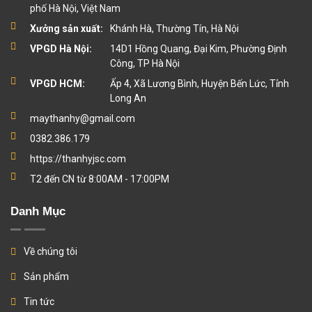
phố Hà Nội, Việt Nam
Xưởng sản xuất:
Khánh Hà, Thường Tín, Hà Nội
VPGD Hà Nội:
14D1 Hồng Quang, Đại Kim, Phường Định
Công, TP Hà Nội
VPGD HCM:
Ấp 4, Xã Lương Bình, Huyện Bến Lức, Tỉnh
Long An
maythanhy@gmail.com
0382.386.179
https://thanhyjsc.com
T2 đến CN từ 8:00AM - 17:00PM
Danh Mục
Về chúng tôi
Sản phẩm
Tin tức