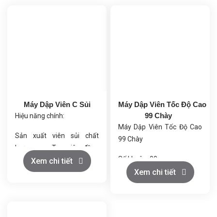
Máy Dập Viên C Sủi
Máy Dập Viên Tốc Độ Cao
99 Chày
Hiệu năng chính:
Máy Dập Viên Tốc Độ Cao
Sản xuất viên sủi chất
99 Chày
lượng cao: Tạo viên đồng
Số khuôn: 99
đều, tan nhanh trong nước.
Xem chi tiết
Đường kính tối đa của viên
Xem chi tiết
Năng suất cao: Đảm bảo
nén (mm): 10
sản xuất liên tục và ổn định.
Chiều dài tối đa của viên
Điều chỉnh linh hoạt: Kiểm
nén không đều (mm): 11
soát tốc độ, độ sâu và độ