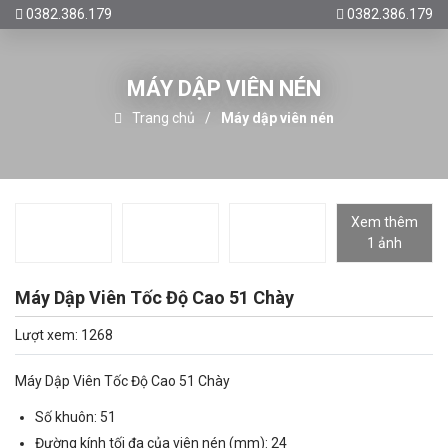
0382.386.179
0382.386.179
MÁY DẬP VIÊN NÉN
Trang chủ
Máy dập viên nén
Xem thêm
1 ảnh
Máy Dập Viên Tốc Độ Cao 51 Chày
Lượt xem: 1268
Máy Dập Viên Tốc Độ Cao 51 Chày
Số khuôn: 51
Đường kính tối đa của viên nén (mm): 24