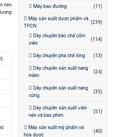
ên nén
Máy bao đường
(11)
 lượng
Máy sản xuất dược phẩm và
(239)
TPCN
Dây chuyền bào chế cốm
(114)
viên
Dây chuyền pha chế lỏng
(13)
5
Dây chuyền sản xuất nang
(24)
mềm
Dây chuyền sản xuất nang
(35)
cứng
Dây chuyền sản xuất viên
(51)
nén và bao phim
Máy sản xuất mỹ phẩm và
00
(40)
hóa dược