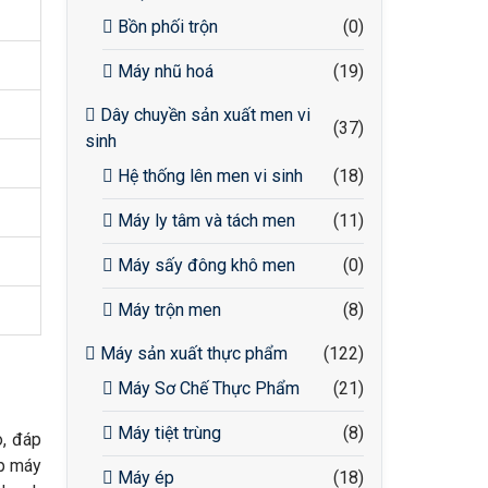
Bồn phối trộn
(0)
Máy nhũ hoá
(19)
Dây chuyền sản xuất men vi
(37)
sinh
Hệ thống lên men vi sinh
(18)
Máy ly tâm và tách men
(11)
Máy sấy đông khô men
(0)
Máy trộn men
(8)
Máy sản xuất thực phẩm
(122)
Máy Sơ Chế Thực Phẩm
(21)
Máy tiệt trùng
(8)
o, đáp
áp máy
Máy ép
(18)