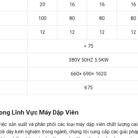
20
16
16
16
100
80
80
80
12
12
12
12
< 75
380V 50HZ 5.5KW
660× 690× 1620
675
rong Lĩnh Vực Máy Dập Viên
việc sản xuất và phân phối các loại máy dập viên chất lượng ca
bề dày kinh nghiệm trong ngành, chúng tôi cung cấp các giải ph