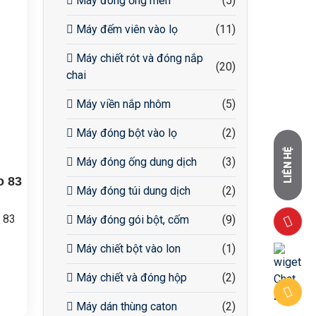
Máy đóng ống men
(5)
Máy đếm viên vào lọ
(11)
Máy chiết rót và đóng nắp
(20)
chai
Máy viền nắp nhôm
(5)
Máy đóng bột vào lọ
(2)
LIÊN HỆ
Máy đóng ống dung dịch
(3)
o 83
Máy đóng túi dung dịch
(2)
 83
Máy đóng gói bột, cốm
(9)
Máy chiết bột vào lon
(1)
Máy chiết và đóng hộp
(2)
nén
Máy dán thùng caton
(2)