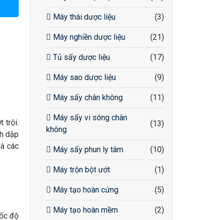
Máy thái dược liệu
(3)
Máy nghiền dược liệu
(21)
Tủ sấy dược liệu
(17)
Máy sao dược liệu
(9)
Máy sấy chân không
(11)
Máy sấy vi sóng chân
 trội.
(13)
không
nh dập
và các
Máy sấy phun ly tâm
(10)
Máy trộn bột ướt
(1)
Máy tạo hoàn cứng
(5)
Máy tạo hoàn mềm
(2)
tốc độ