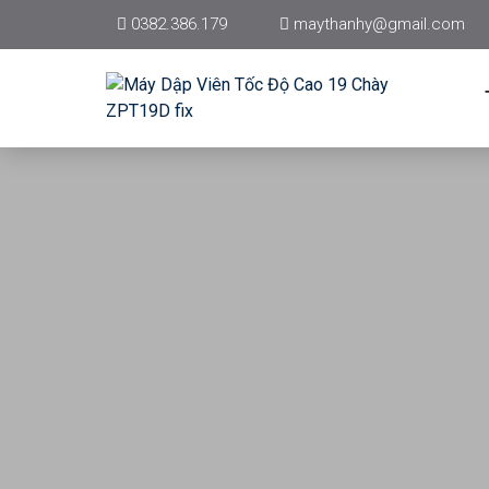
0382.386.179
maythanhy@gmail.com