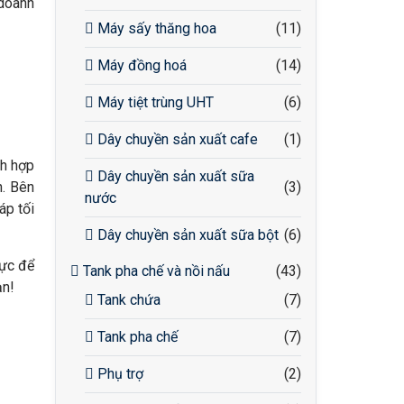
 doanh
Máy sấy thăng hoa
(11)
Máy đồng hoá
(14)
Máy tiệt trùng UHT
(6)
Dây chuyền sản xuất cafe
(1)
ch hợp
Dây chuyền sản xuất sữa
n. Bên
(3)
nước
áp tối
Dây chuyền sản xuất sữa bột
(6)
lực để
Tank pha chế và nồi nấu
(43)
ạn!
Tank chứa
(7)
Tank pha chế
(7)
Phụ trợ
(2)