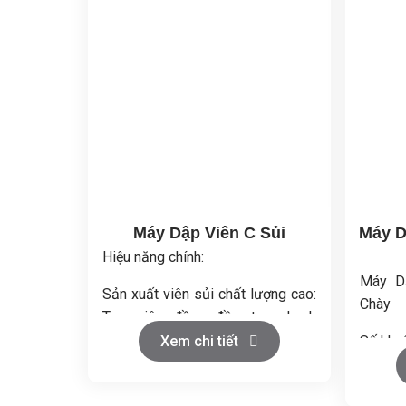
Máy Dập Viên C Sủi
Máy D
Hiệu năng chính:
Máy D
Sản xuất viên sủi chất lượng cao:
Chày
Tạo viên đồng đều, tan nhanh
trong nước.
Xem chi tiết
Số khu
Năng suất cao: Đảm bảo sản xuất
Đường 
liên tục và ổn định.
(mm): 