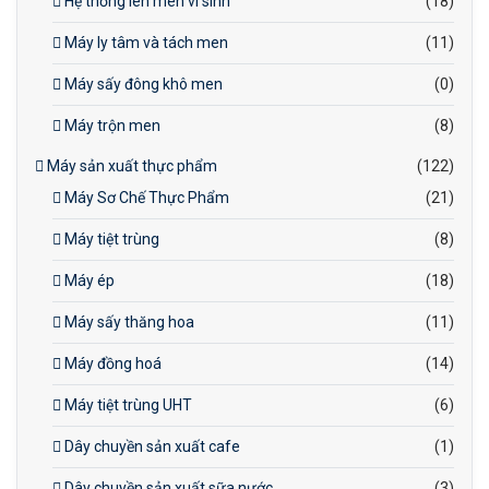
Hệ thống lên men vi sinh
(18)
Máy ly tâm và tách men
(11)
Máy sấy đông khô men
(0)
Máy trộn men
(8)
Máy sản xuất thực phẩm
(122)
Máy Sơ Chế Thực Phẩm
(21)
Máy tiệt trùng
(8)
Máy ép
(18)
Máy sấy thăng hoa
(11)
Máy đồng hoá
(14)
Máy tiệt trùng UHT
(6)
Dây chuyền sản xuất cafe
(1)
Dây chuyền sản xuất sữa nước
(3)