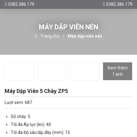
0382.386.179
0382.386.179
MÁY DẬP VIÊN NÉN
Trang chủ
Máy dập viên nén
Xem thêm
1 ảnh
Máy Dập Viên 5 Chày ZP5
Lượt xem: 687
Số chày: 5
Tối đa Áp lực (kn): 40
Tối đa Độ sâu lấp đầy (mm): 15