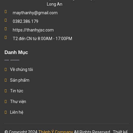
Long An
maythanhy@gmail.com
0382.386.179
https://thanhyjsc.com
T2 đến CN từ 8:00AM - 17:00PM
Danh Mục
Về chúng tôi
Sản phẩm
Tin tức
Thư viện
Liên hệ
© Copyright 2024
Thành Ý Company
All Rights Reserved.. Thiết kế