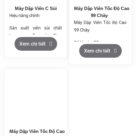
Máy Dập Viên C Sủi
Máy Dập Viên Tốc Độ Cao
99 Chày
Hiệu năng chính:
Máy Dập Viên Tốc Độ Cao
Sản xuất viên sủi chất
99 Chày
lượng cao: Tạo viên đồng
Số khuôn: 99
đều, tan nhanh trong nước.
Xem chi tiết
Đường kính tối đa của viên
Xem chi tiết
Năng suất cao: Đảm bảo
nén (mm): 10
sản xuất liên tục và ổn định.
Chiều dài tối đa của viên
Điều chỉnh linh hoạt: Kiểm
nén không đều (mm): 11
soát tốc độ, độ sâu và độ
Độ sâu tối đa của phần điền
dày viên.
đầy (mm): 18
Hoạt động ổn định: Ít rung,
Độ dày tối đa (mm): 6
bền bỉ, tiết kiệm năng lượng.
Tốc độ quay
(vòng/phút): 8-80
Năng suất (viên/h): 95000-
950000
Máy Dập Viên Tốc Độ Cao
Công suất động cơ (kw): 11