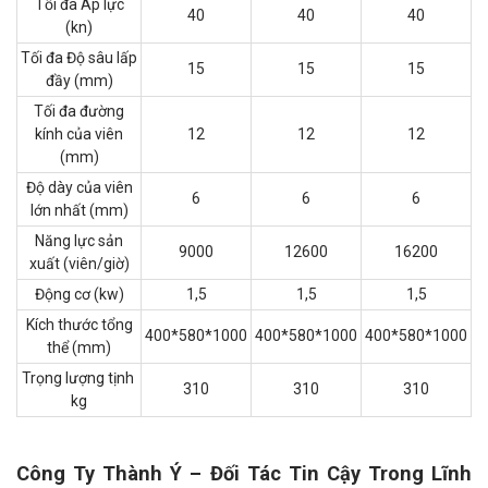
Tối đa Áp lực
40
40
40
(kn)
Tối đa Độ sâu lấp
15
15
15
đầy (mm)
Tối đa đường
kính của viên
12
12
12
(mm)
Độ dày của viên
6
6
6
lớn nhất (mm)
Năng lực sản
9000
12600
16200
xuất (viên/giờ)
Động cơ (kw)
1,5
1,5
1,5
Kích thước tổng
400*580*1000
400*580*1000
400*580*1000
thể (mm)
Trọng lượng tịnh
310
310
310
kg
Công Ty Thành Ý – Đối Tác Tin Cậy Trong Lĩnh