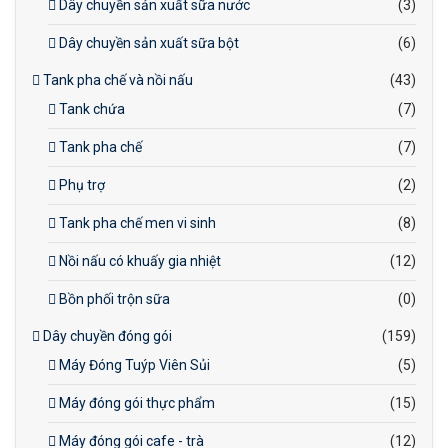
Dây chuyền sản xuất sữa nước
(3)
Dây chuyền sản xuất sữa bột
(6)
Tank pha chế và nồi nấu
(43)
Tank chứa
(7)
Tank pha chế
(7)
Phụ trợ
(2)
Tank pha chế men vi sinh
(8)
Nồi nấu có khuấy gia nhiệt
(12)
Bồn phối trộn sữa
(0)
Dây chuyền đóng gói
(159)
Máy Đóng Tuýp Viên Sủi
(5)
Máy đóng gói thực phẩm
(15)
Máy đóng gói cafe - trà
(12)