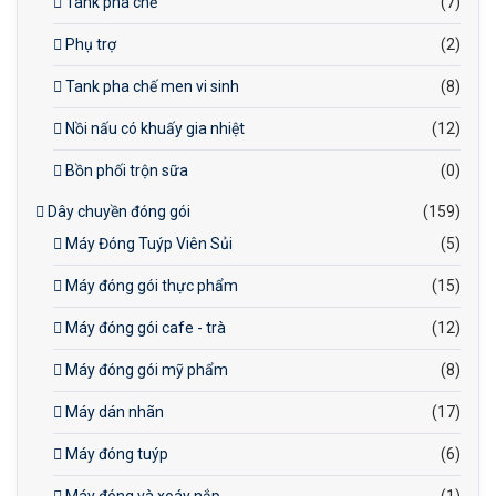
Tank pha chế
(7)
Phụ trợ
(2)
Tank pha chế men vi sinh
(8)
Nồi nấu có khuấy gia nhiệt
(12)
Bồn phối trộn sữa
(0)
Dây chuyền đóng gói
(159)
Máy Đóng Tuýp Viên Sủi
(5)
Máy đóng gói thực phẩm
(15)
Máy đóng gói cafe - trà
(12)
Máy đóng gói mỹ phẩm
(8)
Máy dán nhãn
(17)
Máy đóng tuýp
(6)