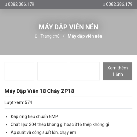
0382.386.179
0382.386.179
MÁY DẬP VIÊN NÉN
Trang chủ
Máy dập viên nén
Xem thêm
1 ảnh
Máy Dập Viên 18 Chày ZP18
Lượt xem: 574
Đáp ứng tiêu chuẩn GMP
Chất liệu: 304 thép không gỉ hoặc 316 thép không gỉ
Áp suất và công suất lớn, chạy êm