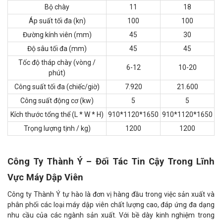
Bộ chày
11
18
Áp suất tối đa (kn)
100
100
Đường kính viên (mm)
45
30
Độ sâu tối đa (mm)
45
45
Tốc độ tháp chày (vòng /
6-12
10-20
phút)
Công suất tối đa (chiếc/giờ)
7.920
21.600
Công suất động cơ (kw)
5
5
Kích thước tổng thể (L * W * H)
910*1120*1650
910*1120*1650
Trọng lượng tịnh / kg)
1200
1200
Công Ty Thành Ý – Đối Tác Tin Cậy Trong Lĩnh
Vực Máy Dập Viên
Công ty Thành Ý tự hào là đơn vị hàng đầu trong việc sản xuất và
phân phối các loại máy dập viên chất lượng cao, đáp ứng đa dạng
nhu cầu của các ngành sản xuất. Với bề dày kinh nghiệm trong