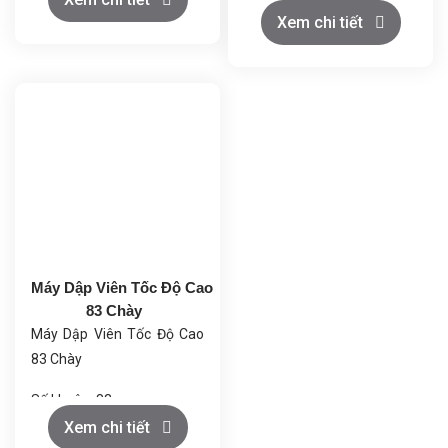
Đường kính tối đa của viên
Xem chi tiết
Năng suất cao: Đảm bảo
nén (mm): 10
sản xuất liên tục và ổn định.
Chiều dài tối đa của viên
Điều chỉnh linh hoạt: Kiểm
nén không đều (mm): 11
soát tốc độ, độ sâu và độ
Độ sâu tối đa của phần điền
dày viên.
đầy (mm): 18
Hoạt động ổn định: Ít rung,
Độ dày tối đa (mm): 6
bền bỉ, tiết kiệm năng lượng.
Tốc độ quay
(vòng/phút): 8-80
Năng suất (viên/h): 95000-
950000
Máy Dập Viên Tốc Độ Cao
Công suất động cơ (kw): 11
83 Chày
Máy Dập Viên Tốc Độ Cao
83 Chày
Số khuôn: 83
Đường kính tối đa của viên
Xem chi tiết