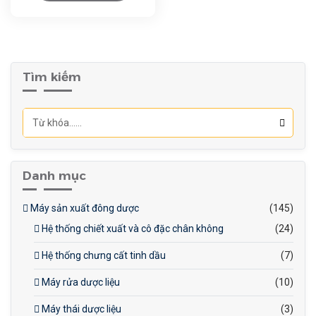
nén (mm): 13
Chiều dài tối đa của viên
nén không đều (mm): 16
Độ sâu tối đa của phần điền
đầy (mm): 18
Tìm kiếm
Độ dày tối đa (mm): 6
Tốc độ quay
(vòng/phút): 8-80
Năng suất (viên/h): 79600-
796000
Danh mục
Công suất động cơ (kw): 11
Máy sản xuất đông dược
(145)
Hệ thống chiết xuất và cô đặc chân không
(24)
Hệ thống chưng cất tinh dầu
(7)
Máy rửa dược liệu
(10)
Máy thái dược liệu
(3)