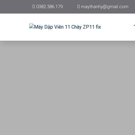
0382.386.179
maythanhy@gmail.com