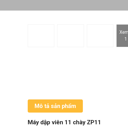
Xem
1
Mô tả sản phẩm
Máy dập viên 11 chày ZP11