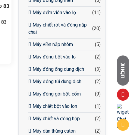
Máy đóng ống men
(5)
o 83
Máy đếm viên vào lọ
(11)
 83
Máy chiết rót và đóng nắp
(20)
chai
Máy viền nắp nhôm
(5)
nén
Máy đóng bột vào lọ
(2)
nén
LIÊN HỆ
Máy đóng ống dung dịch
(3)
đầy
Máy đóng túi dung dịch
(2)
Máy đóng gói bột, cốm
(9)
Máy chiết bột vào lon
(1)
00-
Máy chiết và đóng hộp
(2)
Máy dán thùng caton
(2)