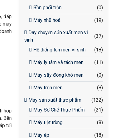
Bồn phối trộn
(0)
o, đáp
Máy nhũ hoá
(19)
áp máy
 doanh
Dây chuyền sản xuất men vi
(37)
sinh
Hệ thống lên men vi sinh
(18)
Máy ly tâm và tách men
(11)
Máy sấy đông khô men
(0)
Máy trộn men
(8)
Máy sản xuất thực phẩm
(122)
Máy Sơ Chế Thực Phẩm
(21)
ch hợp
n. Bên
Máy tiệt trùng
(8)
áp tối
Máy ép
(18)