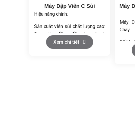
Máy Dập Viên C Sủi
Máy D
Hiệu năng chính:
Máy D
Sản xuất viên sủi chất lượng cao:
Chày
Tạo viên đồng đều, tan nhanh
trong nước.
Xem chi tiết
Số khu
Năng suất cao: Đảm bảo sản xuất
Đường 
liên tục và ổn định.
(mm): 
Điều chỉnh linh hoạt: Kiểm soát
Chiều 
tốc độ, độ sâu và độ dày viên.
không 
Hoạt động ổn định: Ít rung, bền bỉ,
Độ sâu
tiết kiệm năng lượng.
(mm): 
Độ dày 
Tốc độ
Năng 
95000
Công s