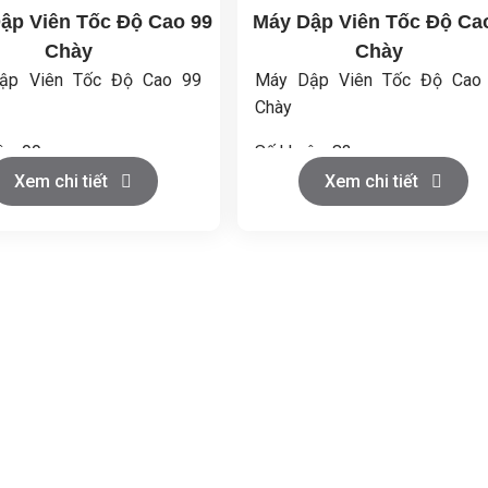
ập Viên Tốc Độ Cao 99
Máy Dập Viên Tốc Độ Ca
Chày
Chày
ập Viên Tốc Độ Cao 99
Máy Dập Viên Tốc Độ Cao
Chày
ôn: 99
Số khuôn: 83
kính tối đa của viên nén
Đường kính tối đa của viên 
Xem chi tiết
Xem chi tiết
10
(mm): 13
dài tối đa của viên nén
Chiều dài tối đa của viên 
đều (mm): 11
không đều (mm): 16
 tối đa của phần điền đầy
Độ sâu tối đa của phần điền 
18
(mm): 18
tối đa (mm): 6
Độ dày tối đa (mm): 6
 quay (vòng/phút): 8-80
Tốc độ quay (vòng/phút): 8-80
suất (viên/h): 95000-
Năng suất (viên/h): 796
0
796000
uất động cơ (kw): 11
Công suất động cơ (kw): 11